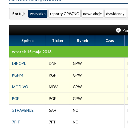
Sortuj:
wszystko
raporty GPW/NC
nowe akcje
dywidendy
Pop
Spółka
Ticker
Rynek
Czas
wtorek 15 maja 2018
DINOPL
DNP
GPW
KGHM
KGH
GPW
MODIVO
MDV
GPW
PGE
PGE
GPW
5THAVENUE
5AH
NC
7FIT
7FT
NC