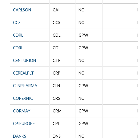
CARLSON
CAI
NC
CCS
CCS
NC
CDRL
CDL
GPW
CDRL
CDL
GPW
CENTURION
CTF
NC
CEREALPLT
CRP
NC
CLNPHARMA
CLN
GPW
COPERNIC
CRS
NC
CORMAY
CRM
GPW
CPIEUROPE
CPI
GPW
DANKS
DNS
NC