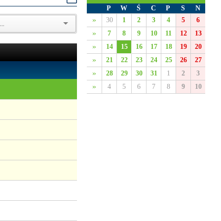
P
W
Ś
C
P
S
N
»
30
1
2
3
4
5
6
»
7
8
9
10
11
12
13
»
14
15
16
17
18
19
20
»
21
22
23
24
25
26
27
»
28
29
30
31
1
2
3
»
4
5
6
7
8
9
10