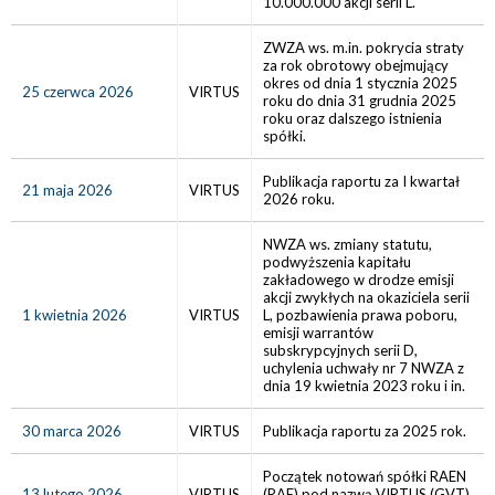
10.000.000 akcji serii L.
ZWZA ws. m.in. pokrycia straty
za rok obrotowy obejmujący
okres od dnia 1 stycznia 2025
25 czerwca 2026
VIRTUS
roku do dnia 31 grudnia 2025
roku oraz dalszego istnienia
spółki.
Publikacja raportu za I kwartał
21 maja 2026
VIRTUS
2026 roku.
NWZA ws. zmiany statutu,
podwyższenia kapitału
zakładowego w drodze emisji
akcji zwykłych na okaziciela serii
1 kwietnia 2026
VIRTUS
L, pozbawienia prawa poboru,
emisji warrantów
subskrypcyjnych serii D,
uchylenia uchwały nr 7 NWZA z
dnia 19 kwietnia 2023 roku i in.
30 marca 2026
VIRTUS
Publikacja raportu za 2025 rok.
Początek notowań spółki RAEN
13 lutego 2026
VIRTUS
(RAE) pod nazwą VIRTUS (GVT)