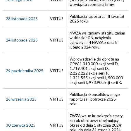
w związku ze zmianą firmy.
Publikacja raportu za III kwartał
28 listopada 2025
VIRTUS
2025 roku.
NWZA ws. zmiany statutu, zmian
w składzie RN, uchylenia
24 listopada 2025
VIRTUS
uchwały nr 4 NWZA z dnia 8
lutego 2024 roku.
Wprowadzenie do obrotu na
GPW 1.310.000 akcji serii D,
1.719.401 akcji serii D,
29 października 2025
VIRTUS
2.222.222 akcje serii F,
1.321.555 akcji serii I, 500.000
akcji serii I, 973.90 akcji serii K.
Publikacja skonsolidowanego
26 września 2025
VIRTUS
raportu za I półrocze 2025
roku.
ZWZA ws. m.in. pokrycia straty
za rok obrotowy obejmujący
30 czerwca 2025
VIRTUS
okres od dnia 1 stycznia 2024
roku do dnia 31 grudnia 2024