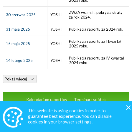
2025 roku.
ZWZA ws. m.in. pokrycia straty
30 czerwca 2025
YOSHI
za rok 2024.
31 maja 2025
YOSHI
Publikacja raportu za 2024 rok.
Publikacja raportu za I kwartał
15 maja 2025
YOSHI
2025 roku.
Publikacja raportu za IV kwartał
14 lutego 2025
YOSHI
2024 roku.
Pokaż więcej
Kalendarium raportów
Terminarz spółek
Wiadomości
Oferta
Kontakt
This website is using cookies in order to
guarantee best experience. You can disable
cookies in your browser settings.
© 2020 MacroNext.pl