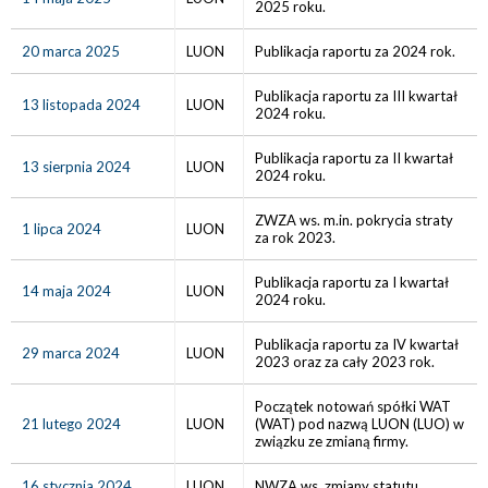
2025 roku.
20 marca 2025
LUON
Publikacja raportu za 2024 rok.
Publikacja raportu za III kwartał
13 listopada 2024
LUON
2024 roku.
Publikacja raportu za II kwartał
13 sierpnia 2024
LUON
2024 roku.
ZWZA ws. m.in. pokrycia straty
1 lipca 2024
LUON
za rok 2023.
Publikacja raportu za I kwartał
14 maja 2024
LUON
2024 roku.
Publikacja raportu za IV kwartał
29 marca 2024
LUON
2023 oraz za cały 2023 rok.
Początek notowań spółki WAT
21 lutego 2024
LUON
(WAT) pod nazwą LUON (LUO) w
związku ze zmianą firmy.
16 stycznia 2024
LUON
NWZA ws. zmiany statutu.