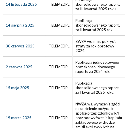
14 listopada 2025
TELEMEDPL
skonsolidowanego raportu
za III kwartał 2025 roku.
Publikacja
14 sierpnia 2025
TELEMEDPL
skonsolidowanego raportu
za II kwartał 2025 roku.
ZWZA ws. m.in. pokrycia
30 czerwca 2025
TELEMEDPL
straty za rok obrotowy
2024.
Publikacja jednostkowego
2 czerwca 2025
TELEMEDPL
oraz skonsolidowanego
raportu za 2024 rok.
Publikacja
15 maja 2025
TELEMEDPL
skonsolidowanego raportu
za I kwartał 2025 roku.
NWZA ws. wyrażenia zgód
na udzielenie pożyczek
spółce przez członków RN
19 marca 2025
TELEMEDPL
oraz podwyższenia kapitału
zakładowego w drodze
emisji akcji zwykłych na