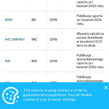
raportu za I
kwartał 2026 roku.
Publikacja raportu
IBSM
IBS
GPW
za I kwartał 2026
roku.
Wypłata zaliczki na
poczet dywidendy
IMCOMPANY
IMC
GPW
w wysokości 0,52
euro na akcję.
Publikacja
skonsolidowanego
IMS
IMS
GPW
raportu za I
kwartał 2026 roku.
Publikacja
skonsolidowanego
INC
INC
GPW
raportu za I
kwartał 2026 roku.
This website is using cookies in order to
guarantee best experience. You can disable
ZWZA ws. m.in.
cookies in your browser settings.
INTERCARS
CAR
GPW
podziału zysku.