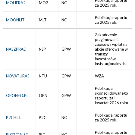
Publikacja raportu
MOLIERA2
MO2
NC
za 2025 rok.
Publikacja raportu
MOONLIT
MLT
NC
za 2025 rok.
Zakończenie
przyjmowania
zapisów i wpłat na
NASZPRAD
NSP
GPW
akcje oferowane w
transzy
inwestorów
instytucjonalnych.
NOVATURAS
NTU
GPW
WZA
Publikacja
skonsolidowanego
OPONEO.PL
OPN
GPW
raportu za I
kwartał 2026 roku.
Publikacja raportu
P2CHILL
P2C
NC
za 2025 rok.
Publikacja raportu
PLOTTWIST
PLT
NC