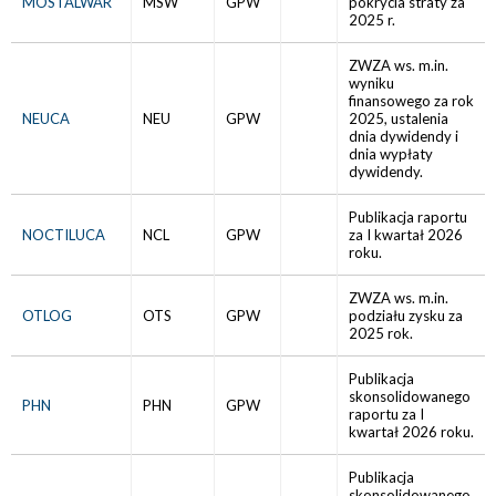
MOSTALWAR
MSW
GPW
pokrycia straty za
2025 r.
ZWZA ws. m.in.
wyniku
finansowego za rok
NEUCA
NEU
GPW
2025, ustalenia
dnia dywidendy i
dnia wypłaty
dywidendy.
Publikacja raportu
NOCTILUCA
NCL
GPW
za I kwartał 2026
roku.
ZWZA ws. m.in.
OTLOG
OTS
GPW
podziału zysku za
2025 rok.
Publikacja
skonsolidowanego
PHN
PHN
GPW
raportu za I
kwartał 2026 roku.
Publikacja
skonsolidowanego