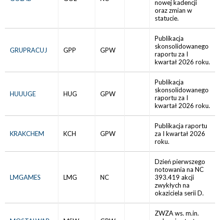
nowej kadencji
oraz zmian w
statucie.
Publikacja
skonsolidowanego
GRUPRACUJ
GPP
GPW
raportu za I
kwartał 2026 roku.
Publikacja
skonsolidowanego
HUUUGE
HUG
GPW
raportu za I
kwartał 2026 roku.
Publikacja raportu
KRAKCHEM
KCH
GPW
za I kwartał 2026
roku.
Dzień pierwszego
notowania na NC
LMGAMES
LMG
NC
393.419 akcji
zwykłych na
okaziciela serii D.
ZWZA ws. m.in.