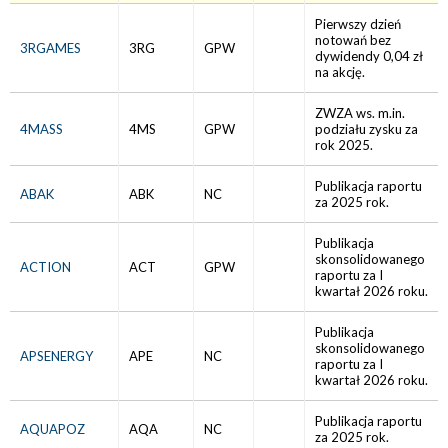
Pierwszy dzień
notowań bez
3RGAMES
3RG
GPW
dywidendy 0,04 zł
na akcję.
ZWZA ws. m.in.
4MASS
4MS
GPW
podziału zysku za
rok 2025.
Publikacja raportu
ABAK
ABK
NC
za 2025 rok.
Publikacja
skonsolidowanego
ACTION
ACT
GPW
raportu za I
kwartał 2026 roku.
Publikacja
skonsolidowanego
APSENERGY
APE
NC
raportu za I
kwartał 2026 roku.
Publikacja raportu
AQUAPOZ
AQA
NC
za 2025 rok.