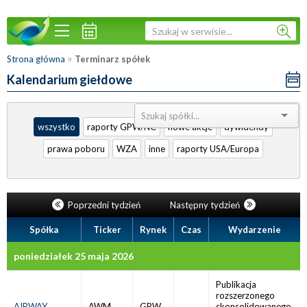
»
Strona główna
Terminarz spółek
Kalendarium giełdowe
Sortuj:
wszystko
raporty GPW/NC
nowe akcje
dywidendy
prawa poboru
WZA
inne
raporty USA/Europa
Poprzedni tydzień
Następny tydzień
Spółka
Ticker
Rynek
Czas
Wydarzenie
poniedziałek 25 maja 2026
Publikacja
rozszerzonego
AIRWAY
AWM
GPW
skonsolidowanego