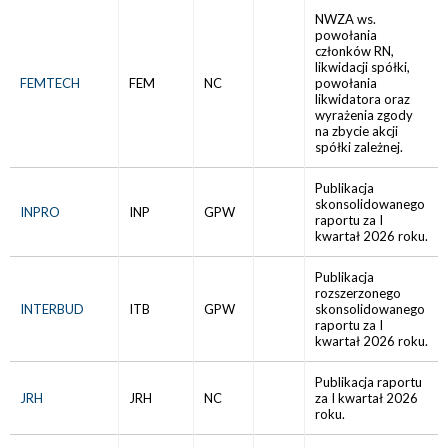
NWZA ws.
powołania
członków RN,
likwidacji spółki,
FEMTECH
FEM
NC
powołania
likwidatora oraz
wyrażenia zgody
na zbycie akcji
spółki zależnej.
Publikacja
skonsolidowanego
INPRO
INP
GPW
raportu za I
kwartał 2026 roku.
Publikacja
rozszerzonego
INTERBUD
ITB
GPW
skonsolidowanego
raportu za I
kwartał 2026 roku.
Publikacja raportu
JRH
JRH
NC
za I kwartał 2026
roku.