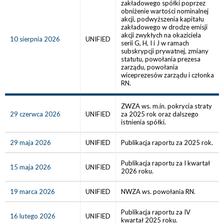
zakładowego spółki poprzez
obniżenie wartości nominalnej
akcji, podwyższenia kapitału
zakładowego w drodze emisji
akcji zwykłych na okaziciela
10 sierpnia 2026
UNIFIED
serii G, H, I i J w ramach
subskrypcji prywatnej, zmiany
statutu, powołania prezesa
zarządu, powołania
wiceprezesów zarządu i członka
RN.
ZWZA ws. m.in. pokrycia straty
29 czerwca 2026
UNIFIED
za 2025 rok oraz dalszego
istnienia spółki.
29 maja 2026
UNIFIED
Publikacja raportu za 2025 rok.
Publikacja raportu za I kwartał
15 maja 2026
UNIFIED
2026 roku.
19 marca 2026
UNIFIED
NWZA ws. powołania RN.
Publikacja raportu za IV
16 lutego 2026
UNIFIED
kwartał 2025 roku.