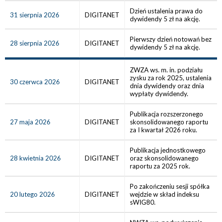
Dzień ustalenia prawa do
31 sierpnia 2026
DIGITANET
dywidendy 5 zł na akcję.
Pierwszy dzień notowań bez
28 sierpnia 2026
DIGITANET
dywidendy 5 zł na akcję.
ZWZA ws. m. in. podziału
zysku za rok 2025, ustalenia
30 czerwca 2026
DIGITANET
dnia dywidendy oraz dnia
wypłaty dywidendy.
Publikacja rozszerzonego
27 maja 2026
DIGITANET
skonsolidowanego raportu
za I kwartał 2026 roku.
Publikacja jednostkowego
28 kwietnia 2026
DIGITANET
oraz skonsolidowanego
raportu za 2025 rok.
Po zakończeniu sesji spółka
20 lutego 2026
DIGITANET
wejdzie w skład indeksu
sWIG80.