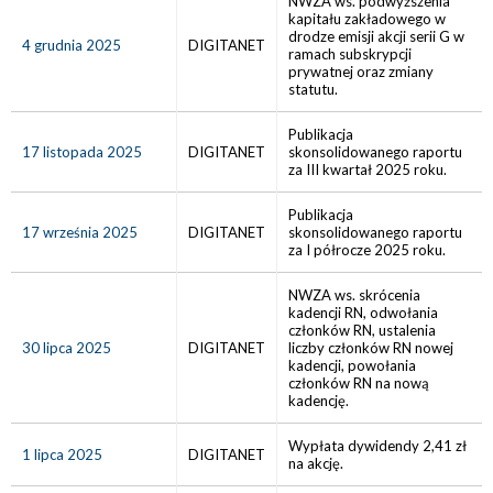
NWZA ws. podwyższenia
kapitału zakładowego w
drodze emisji akcji serii G w
4 grudnia 2025
DIGITANET
ramach subskrypcji
prywatnej oraz zmiany
statutu.
Publikacja
17 listopada 2025
DIGITANET
skonsolidowanego raportu
za III kwartał 2025 roku.
Publikacja
17 września 2025
DIGITANET
skonsolidowanego raportu
za I półrocze 2025 roku.
NWZA ws. skrócenia
kadencji RN, odwołania
członków RN, ustalenia
30 lipca 2025
DIGITANET
liczby członków RN nowej
kadencji, powołania
członków RN na nową
kadencję.
Wypłata dywidendy 2,41 zł
1 lipca 2025
DIGITANET
na akcję.