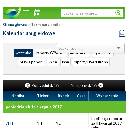
»
Strona główna
Terminarz spółek
Kalendarium giełdowe
Sortuj:
wszystko
raporty GPW/NC
nowe akcje
dywidendy
prawa poboru
WZA
inne
raporty USA/Europa
Poprzedni dzień
Następny dzień
Spółka
Ticker
Rynek
Czas
Wydarzenie
poniedziałek 14 sierpnia 2017
Publikacja raportu
7FIT
7FT
NC
za II kwartał 2017
roku.