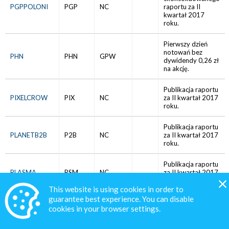
PGPPOLONI
PGP
NC
raportu za II
kwartał 2017
roku.
Pierwszy dzień
notowań bez
PHN
PHN
GPW
dywidendy 0,26 zł
na akcję.
Publikacja raportu
PIXELCROW
PIX
NC
za II kwartał 2017
roku.
Publikacja raportu
PLANETB2B
P2B
NC
za II kwartał 2017
roku.
Publikacja raportu
PLASMA
PSM
NC
za II kwartał 2017
roku.
This website is using cookies in order to
guarantee best experience. You can disable
Publikacja raportu
cookies in your browser settings.
POLINW
PIS
NC
za II kwartał 2017
roku.