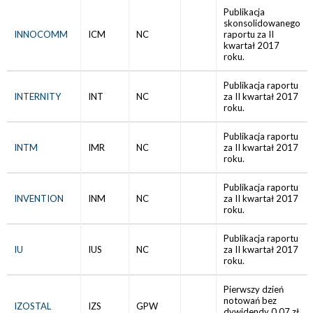
Publikacja
skonsolidowanego
INNOCOMM
ICM
NC
raportu za II
kwartał 2017
roku.
Publikacja raportu
INTERNITY
INT
NC
za II kwartał 2017
roku.
Publikacja raportu
INTM
IMR
NC
za II kwartał 2017
roku.
Publikacja raportu
INVENTION
INM
NC
za II kwartał 2017
roku.
Publikacja raportu
IU
IUS
NC
za II kwartał 2017
roku.
Pierwszy dzień
notowań bez
IZOSTAL
IZS
GPW
dywidendy 0,07 zł