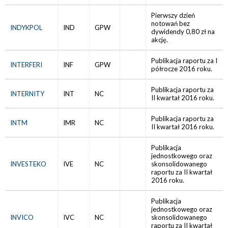
Pierwszy dzień
notowań bez
INDYKPOL
IND
GPW
dywidendy 0,80 zł na
akcję.
Publikacja raportu za I
INTERFERI
INF
GPW
półrocze 2016 roku.
Publikacja raportu za
INTERNITY
INT
NC
II kwartał 2016 roku.
Publikacja raportu za
INTM
IMR
NC
II kwartał 2016 roku.
Publikacja
jednostkowego oraz
INVESTEKO
IVE
NC
skonsolidowanego
raportu za II kwartał
2016 roku.
Publikacja
jednostkowego oraz
INVICO
IVC
NC
skonsolidowanego
raportu za II kwartał