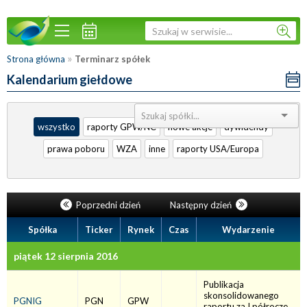
»
Strona główna
Terminarz spółek
Kalendarium giełdowe
Sortuj:
wszystko
raporty GPW/NC
nowe akcje
dywidendy
prawa poboru
WZA
inne
raporty USA/Europa
Poprzedni dzień
Następny dzień
Spółka
Ticker
Rynek
Czas
Wydarzenie
piątek 12 sierpnia 2016
Publikacja
skonsolidowanego
PGNIG
PGN
GPW
raportu za I półrocze