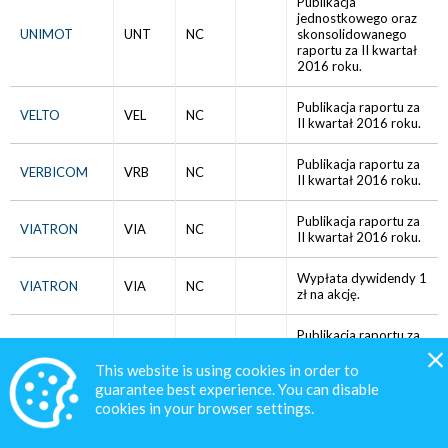
Publikacja
jednostkowego oraz
UNIMOT
UNT
NC
skonsolidowanego
raportu za II kwartał
2016 roku.
Publikacja raportu za
VELTO
VEL
NC
II kwartał 2016 roku.
Publikacja raportu za
VERBICOM
VRB
NC
II kwartał 2016 roku.
Publikacja raportu za
VIATRON
VIA
NC
II kwartał 2016 roku.
Wypłata dywidendy 1
VIATRON
VIA
NC
zł na akcję.
Publikacja raportu za
VIDIS
VDS
NC
okres od 01.04.2016
do 30.06.2016 roku.
This website is using cookies in order to
guarantee best experience. You can disable
cookies in your browser settings.
Publikacja raportu za
VOOLT
VLT
NC
II kwartał 2016 roku.