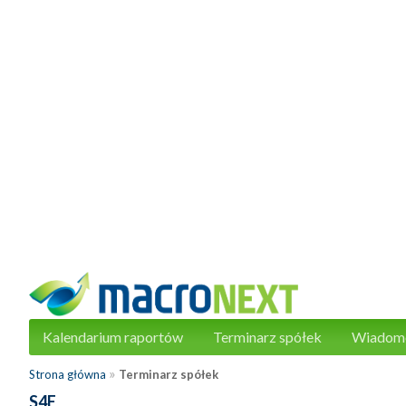
Kalendarium raportów
Terminarz spółek
Wiadom
»
Strona główna
Terminarz spółek
S4E