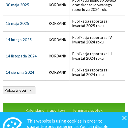
Publikacja jednostkowego
30 maja 2025
KORBANK
oraz skonsolidowanego
raportu za 2024 rok.
Publikacja raportu za I
15 maja 2025
KORBANK
kwartał 2025 roku.
Publikacja raportu za IV
14 lutego 2025
KORBANK
kwartał 2024 roku.
Publikacja raportu za III
14 listopada 2024
KORBANK
kwartał 2024 roku.
Publikacja raportu za II
14 sierpnia 2024
KORBANK
kwartał 2024 roku.
Pokaż więcej
Kalendarium raportów
Terminarz spółek
Wiadomości
Oferta
Kontakt
This website is using cookies in order to
guarantee best experience. You can disable