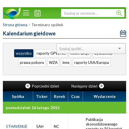
»
Strona główna
Terminarz spółek
Kalendarium giełdowe
Sortuj:
wszystko
raporty GPW/NC
nowe akcje
dywidendy
prawa poboru
WZA
inne
raporty USA/Europa
Poprzedni dzień
Następny dzień
Spółka
Ticker
Rynek
Czas
Wydarzenie
poniedziałek 16 lutego 2015
Publikacja
skonsolidowanego
5THAVENUE
5AH
NC
raportu za IV kwartał