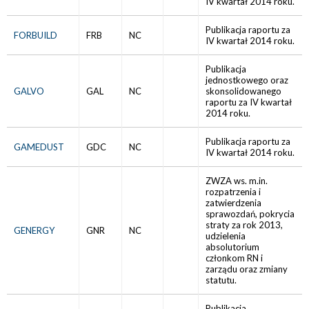
IV kwartał 2014 roku.
Publikacja raportu za
FORBUILD
FRB
NC
IV kwartał 2014 roku.
Publikacja
jednostkowego oraz
GALVO
GAL
NC
skonsolidowanego
raportu za IV kwartał
2014 roku.
Publikacja raportu za
GAMEDUST
GDC
NC
IV kwartał 2014 roku.
ZWZA ws. m.in.
rozpatrzenia i
zatwierdzenia
sprawozdań, pokrycia
straty za rok 2013,
GENERGY
GNR
NC
udzielenia
absolutorium
członkom RN i
zarządu oraz zmiany
statutu.
Publikacja