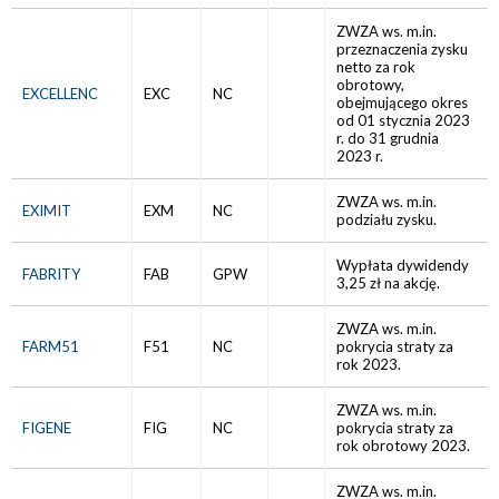
ZWZA ws. m.in.
przeznaczenia zysku
netto za rok
obrotowy,
EXCELLENC
EXC
NC
obejmującego okres
od 01 stycznia 2023
r. do 31 grudnia
2023 r.
ZWZA ws. m.in.
EXIMIT
EXM
NC
podziału zysku.
Wypłata dywidendy
FABRITY
FAB
GPW
3,25 zł na akcję.
ZWZA ws. m.in.
FARM51
F51
NC
pokrycia straty za
rok 2023.
ZWZA ws. m.in.
FIGENE
FIG
NC
pokrycia straty za
rok obrotowy 2023.
ZWZA ws. m.in.