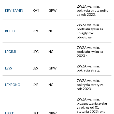
ZWZA ws. m.in.
KRVITAMIN
KVT
GPW
pokrycia straty netto
za rok 2023.
ZWZA ws. m.in.
podziału zysku za
KUPIEC
KPC
NC
ubiegły rok
obrotowy.
ZWZA ws. m.in.
LEGIMI
LEG
NC
podziału zysku za
2023 r.
ZWZA ws. m.in.
LESS
LES
GPW
pokrycia straty.
ZWZA ws. m.in.
LEXBONO
LXB
NC
pokrycia straty za
rok 2023.
ZWZA ws. m.in.
przeznaczenia zysku
za okres od 01
stycznia 2023 roku
LIBET
LBT
GPW