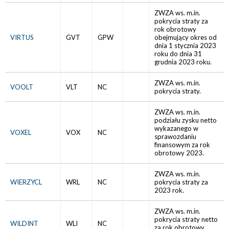
ZWZA ws. m.in.
pokrycia straty za
rok obrotowy
VIRTUS
GVT
GPW
obejmujący okres od
dnia 1 stycznia 2023
roku do dnia 31
grudnia 2023 roku.
ZWZA ws. m.in.
VOOLT
VLT
NC
pokrycia straty.
ZWZA ws. m.in.
podziału zysku netto
wykazanego w
VOXEL
VOX
NC
sprawozdaniu
finansowym za rok
obrotowy 2023.
ZWZA ws. m.in.
WIERZYCL
WRL
NC
pokrycia straty za
2023 rok.
ZWZA ws. m.in.
pokrycia straty netto
WILDINT
WLI
NC
za rok obrotowy