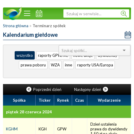
»
Strona główna
Terminarz spółek
Kalendarium giełdowe
Sortuj:
wszystko
raporty GPW/NC
nowe akcje
dywidendy
prawa poboru
WZA
inne
raporty USA/Europa
Poprzedni dzień
Następny dzień
Spółka
Ticker
Rynek
Czas
Wydarzenie
piątek 28 czerwca 2024
Dzień ustalenia
KGHM
KGH
GPW
prawa do dywidendy
1,50 zł na akcję.