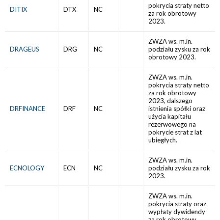
pokrycia straty netto
DITIX
DTX
NC
za rok obrotowy
2023.
ZWZA ws. m.in.
DRAGEUS
DRG
NC
podziału zysku za rok
obrotowy 2023.
ZWZA ws. m.in.
pokrycia straty netto
za rok obrotowy
2023, dalszego
DRFINANCE
DRF
NC
istnienia spółki oraz
użycia kapitału
rezerwowego na
pokrycie strat z lat
ubiegłych.
ZWZA ws. m.in.
ECNOLOGY
ECN
NC
podziału zysku za rok
2023.
ZWZA ws. m.in.
pokrycia straty oraz
wypłaty dywidendy
za rok obrotowy