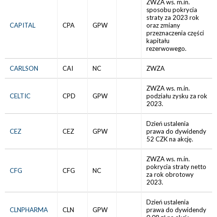
ZWZA ws. m.in.
sposobu pokrycia
straty za 2023 rok
CAPITAL
CPA
GPW
oraz zmiany
przeznaczenia części
kapitału
rezerwowego.
CARLSON
CAI
NC
ZWZA
ZWZA ws. m.in.
CELTIC
CPD
GPW
podziału zysku za rok
2023.
Dzień ustalenia
CEZ
CEZ
GPW
prawa do dywidendy
52 CZK na akcję.
ZWZA ws. m.in.
pokrycia straty netto
CFG
CFG
NC
za rok obrotowy
2023.
Dzień ustalenia
CLNPHARMA
CLN
GPW
prawa do dywidendy