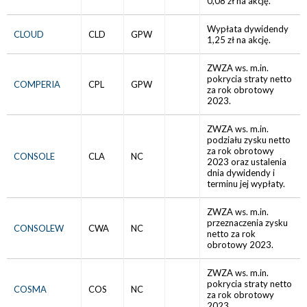
0,08 zł na akcję.
Wypłata dywidendy
CLOUD
CLD
GPW
1,25 zł na akcję.
ZWZA ws. m.in.
pokrycia straty netto
COMPERIA
CPL
GPW
za rok obrotowy
2023.
ZWZA ws. m.in.
podziału zysku netto
za rok obrotowy
CONSOLE
CLA
NC
2023 oraz ustalenia
dnia dywidendy i
terminu jej wypłaty.
ZWZA ws. m.in.
przeznaczenia zysku
CONSOLEW
CWA
NC
netto za rok
obrotowy 2023.
ZWZA ws. m.in.
pokrycia straty netto
COSMA
COS
NC
za rok obrotowy
2023.