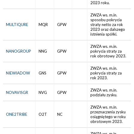
2023 roku.
ZWZA ws. m.in.
sposobu pokrycia
MULTIQURE
MQR
GPW
straty netto za rok
2023 oraz dalszego
istnienia spółki.
ZWZA ws. m.in.
NANOGROUP
NNG
GPW
pokrycia straty za
rok obrotowy 2023.
ZWZA ws. m.in.
NIEWIADOW
GNS
GPW
pokrycia straty za
rok 2023.
ZWZA ws. m.in.
NOVAVISGR
NVG
GPW
podziału zysku.
ZWZA ws. m.in.
przeznaczenia zysku
ONE2TRIBE
O2T
NC
osiągniętego w roku
obrotowym 2023.
ZWZA ws. m.in.