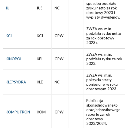
sposobu podziału
IU
IUS
NC
zysku netto za rok
obrotowy 2023 i
wypłaty dywidendy.
ZWZA ws. m.in.
podziału zysku netto
KCI
KCI
GPW
za rok obrotowy
2023 r.
ZWZA ws. m.in.
KINOPOL
KPL
GPW
podziału zysku za rok
2023.
ZWZA ws. m.in.
pokrycia straty
KLEPSYDRA
KLE
NC
poniesionej w roku
obrotowym 2023.
Publikacja
skonsolidowanego
oraz jednostkowego
KOMPUTRON
KOM
GPW
raportu za rok
obrotowy
2023/2024.