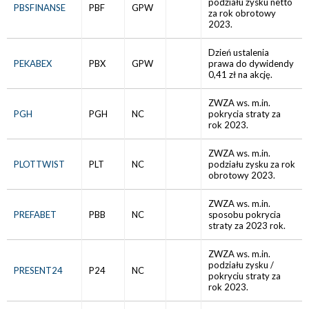
podziału zysku netto
PBSFINANSE
PBF
GPW
za rok obrotowy
2023.
Dzień ustalenia
PEKABEX
PBX
GPW
prawa do dywidendy
0,41 zł na akcję.
ZWZA ws. m.in.
PGH
PGH
NC
pokrycia straty za
rok 2023.
ZWZA ws. m.in.
PLOTTWIST
PLT
NC
podziału zysku za rok
obrotowy 2023.
ZWZA ws. m.in.
PREFABET
PBB
NC
sposobu pokrycia
straty za 2023 rok.
ZWZA ws. m.in.
podziału zysku /
PRESENT24
P24
NC
pokryciu straty za
rok 2023.