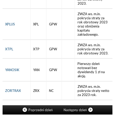
2023.
ZWZA ws. m.in.
pokrycia straty za
rok obrotowy 2023
XPLUS
XPL
GPW
oraz obniżenia
kapitału
zakładowego.
ZWZA ws. m.in.
XTPL
XTP
GPW
pokrycia straty za
rok obrotowy 2023.
Pierwszy dzień
notowań bez
YANOSIK
YAN
GPW
dywidendy 1 zł na
akcję.
ZWZA ws. m.in.
ZORTRAX
ZRX
NC
pokrycia straty netto
za 2023 rok.
Poprzedni dzień
Następny dzień