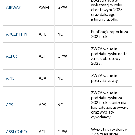
pokrycia straty
wykazanej w roku
AIRWAY
AWM
GPW
obrotowym 2023
oraz dalszego
istnienia spółki.
Publikacja raportu za
AKCEPTFIN
AFC
NC
2023 rok.
ZWZA ws. m.in.
podziału zysku netto
ALTUS
ALI
GPW
za rok obrotowy
2023.
ZWZA ws. m.in.
APIS
ASA
NC
pokrycia straty.
ZWZA ws. m.in.
podziału zysku za
2023 rok, obniżenia
APS
APS
NC
kapitału zapasowego
oraz wypłaty
dywidendy.
Wypłata dywidendy
ASSECOPOL
ACP
GPW
3,66 zł na akcję.