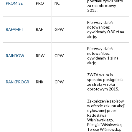
podziału zysku netto
PROMISE
PRO
NC
za rok obrotowy
2015.
Pierwszy dzień
notowań bez
RAFAMET
RAF
GPW
dywidendy 0,30 zł na
akcję.
Pierwszy dzień
notowań bez
RAINBOW
RBW
GPW
dywidendy 1 zł na
akcję.
ZWZA ws. m.in.
sposobu postąpienia
RANKPROGR
RNK
GPW
ze stratą w roku
obrotowym 2015.
Zakończenie zapisów
w ofercie zakupu akcji
ogłoszonej przez
Radosława
Wiśniewskiego,
Piengjai Wiśniewską,
Teresę Wiśniewską,