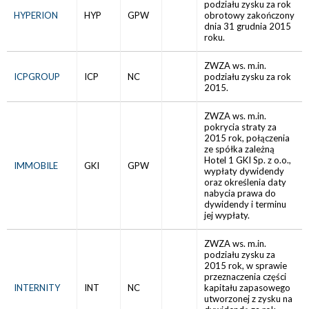
podziału zysku za rok
HYPERION
HYP
GPW
obrotowy zakończony
dnia 31 grudnia 2015
roku.
ZWZA ws. m.in.
ICPGROUP
ICP
NC
podziału zysku za rok
2015.
ZWZA ws. m.in.
pokrycia straty za
2015 rok, połączenia
ze spółka zależną
Hotel 1 GKI Sp. z o.o.,
IMMOBILE
GKI
GPW
wypłaty dywidendy
oraz określenia daty
nabycia prawa do
dywidendy i terminu
jej wypłaty.
ZWZA ws. m.in.
podziału zysku za
2015 rok, w sprawie
przeznaczenia części
INTERNITY
INT
NC
kapitału zapasowego
utworzonej z zysku na