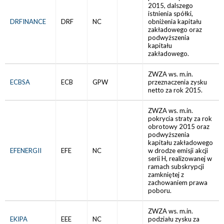
2015, dalszego
istnienia spółki,
DRFINANCE
DRF
NC
obniżenia kapitału
zakładowego oraz
podwyższenia
kapitału
zakładowego.
ZWZA ws. m.in.
ECBSA
ECB
GPW
przeznaczenia zysku
netto za rok 2015.
ZWZA ws. m.in.
pokrycia straty za rok
obrotowy 2015 oraz
podwyższenia
kapitału zakładowego
EFENERGII
EFE
NC
w drodze emisji akcji
serii H, realizowanej w
ramach subskrypcji
zamkniętej z
zachowaniem prawa
poboru.
ZWZA ws. m.in.
EKIPA
EEE
NC
podziału zysku za