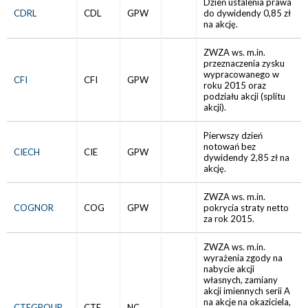
Dzień ustalenia prawa
CDRL
CDL
GPW
do dywidendy 0,85 zł
na akcję.
ZWZA ws. m.in.
przeznaczenia zysku
wypracowanego w
CFI
CFI
GPW
roku 2015 oraz
podziału akcji (splitu
akcji).
Pierwszy dzień
notowań bez
CIECH
CIE
GPW
dywidendy 2,85 zł na
akcję.
ZWZA ws. m.in.
COGNOR
COG
GPW
pokrycia straty netto
za rok 2015.
ZWZA ws. m.in.
wyrażenia zgody na
nabycie akcji
własnych, zamiany
akcji imiennych serii A
na akcje na okaziciela,
CTEGROUP
CTE
NC