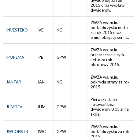
dywidendę za rok
2015 oraz wypłaty
dywidendy.
ZWZA ws. m.in.
podziału zysku netto
INVESTEKO
IVE
NC
za rok 2015 oraz
emisji obligacji serii C.
ZWZA ws. m.in.
przeznaczenia zysku
IPOPEMA
IPE
GPW
netto za rok
obrotowy 2015.
ZWZA ws. m.in.
JANTAR
JAN
NC
pokrycia straty za rok
2015.
Pierwszy dzień
notowań bez
JHMDEV
JHM
GPW
dywidendy 0,03 zł na
akcję.
ZWZA ws. m.in.
JWCONSTR
JWC
GPW
podziału zysku za rok
2015.