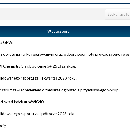
Wydarzenie
 na GPW.
i z obrotu na rynku regulowanym oraz wyboru podmiotu prowadzącego rejestr
 Chemistry S.a r.l. po cenie 54,25 zł za akcję.
lidowanego raportu za III kwartał 2023 roku.
wiązku z zawiadomieniem o zamiarze ogłoszenia przymusowego wykupu.
ści skład indeksu mWIG40.
lidowanego raportu za I półrocze 2023 roku.
cję.