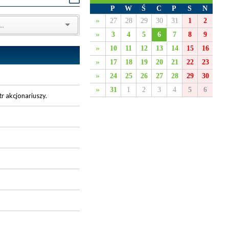
P
W
Ś
C
P
S
N
»
27
28
29
30
31
1
2
»
3
4
5
6
7
8
9
»
10
11
12
13
14
15
16
»
17
18
19
20
21
22
23
»
24
25
26
27
28
29
30
»
31
1
2
3
4
5
6
 akcjonariuszy.