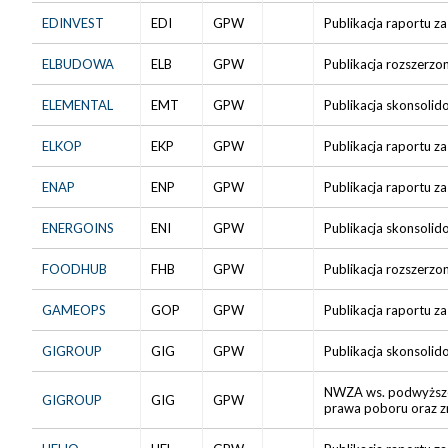
EDINVEST
EDI
GPW
Publikacja raportu za
ELBUDOWA
ELB
GPW
Publikacja rozszerzo
ELEMENTAL
EMT
GPW
Publikacja skonsolid
ELKOP
EKP
GPW
Publikacja raportu za
ENAP
ENP
GPW
Publikacja raportu za
ENERGOINS
ENI
GPW
Publikacja skonsolid
FOODHUB
FHB
GPW
Publikacja rozszerzo
GAMEOPS
GOP
GPW
Publikacja raportu za
GIGROUP
GIG
GPW
Publikacja skonsolid
NWZA ws. podwyższeni
GIGROUP
GIG
GPW
prawa poboru oraz z