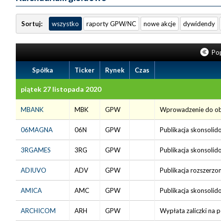
Sortuj:
wszystko
raporty GPW/NC
nowe akcje
dywidendy
Pop
Spółka
Ticker
Rynek
Czas
piątek 27 listopada 2020
MBANK
MBK
GPW
Wprowadzenie do obr
06MAGNA
06N
GPW
Publikacja skonsolid
3RGAMES
3RG
GPW
Publikacja skonsolid
ADIUVO
ADV
GPW
Publikacja rozszerzo
AMICA
AMC
GPW
Publikacja skonsolid
ARCHICOM
ARH
GPW
Wypłata zaliczki na 