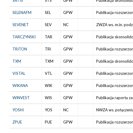
SATIS
STS
GPW
Publikacja skonsolid
SELENAFM
SEL
GPW
Publikacja rozszerzo
SEVENET
SEV
NC
ZWZA ws. m.in. podz
TARCZYNSKI
TAR
GPW
Publikacja skonsolid
TRITON
TRI
GPW
Publikacja rozszerzo
TXM
TXM
GPW
Publikacja skonsolid
VISTAL
VTL
GPW
Publikacja rozszerzo
WIKANA
WIK
GPW
Publikacja rozszerzo
WINVEST
WIS
GPW
Publikacja raportu za
YOSHI
YOS
NC
NWZA ws. połączenia s
ZPUE
PUE
GPW
Publikacja rozszerzo