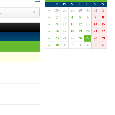
P
W
Ś
C
P
S
N
»
26
27
28
29
30
31
1
»
2
3
4
5
6
7
8
»
9
10
11
12
13
14
15
»
16
17
18
19
20
21
22
»
23
24
25
26
27
28
29
»
30
1
2
3
4
5
6