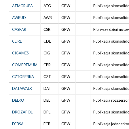
ATMGRUPA
ATG
GPW
Publikacja skonsolid
AWBUD
AWB
GPW
Publikacja skonsolid
CASPAR
CSR
GPW
Pierwszy dzień notow
CDRL
CDL
GPW
Publikacja skonsolid
CIGAMES
CIG
GPW
Publikacja skonsolid
COMPREMUM
CPR
GPW
Publikacja skonsolid
CZTOREBKA
CZT
GPW
Publikacja skonsolid
DATAWALK
DAT
GPW
Publikacja skonsolid
DELKO
DEL
GPW
Publikacja rozszerzo
DROZAPOL
DPL
GPW
Publikacja skonsolid
ECBSA
ECB
GPW
Publikacja jednostko