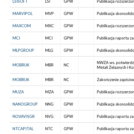
LSISOFT
LSI
GPW
Publikacja rozszerzo
MARVIPOL
MVP
GPW
Publikacja skonsolid
MAXCOM
MXC
GPW
Publikacja rozszerzo
MCI
MCI
GPW
Publikacja raportu za
MLPGROUP
MLG
GPW
Publikacja skonsolid
NWZA ws. potwierdze
MOBRUK
MBR
NC
Metali Żelaznych i K
MOBRUK
MBR
NC
Zakończenie zapisów 
MUZA
MZA
GPW
Publikacja rozszerzo
NANOGROUP
NNG
GPW
Publikacja skonsolid
NOVAVISGR
NVG
GPW
Publikacja raportu za
NTCAPITAL
NTC
GPW
Publikacja raportu za