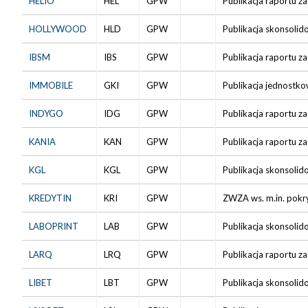
HELIO
HEL
GPW
Publikacja raportu 
HOLLYWOOD
HLD
GPW
Publikacja skonsolid
IBSM
IBS
GPW
Publikacja raportu za
IMMOBILE
GKI
GPW
Publikacja jednostko
INDYGO
IDG
GPW
Publikacja raportu za
KANIA
KAN
GPW
Publikacja raportu za
KGL
KGL
GPW
Publikacja skonsolid
KREDYTIN
KRI
GPW
ZWZA ws. m.in. pokr
LABOPRINT
LAB
GPW
Publikacja skonsolid
LARQ
LRQ
GPW
Publikacja raportu za
LIBET
LBT
GPW
Publikacja skonsolid