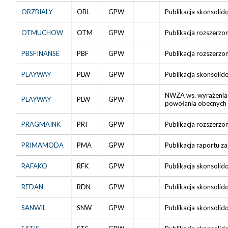
ORZBIALY
OBL
GPW
Publikacja skonsolid
OTMUCHOW
OTM
GPW
Publikacja rozszerzo
PBSFINANSE
PBF
GPW
Publikacja rozszerzo
PLAYWAY
PLW
GPW
Publikacja skonsolid
NWZA ws. wyrażenia z
PLAYWAY
PLW
GPW
powołania obecnych 
PRAGMAINK
PRI
GPW
Publikacja rozszerzo
PRIMAMODA
PMA
GPW
Publikacja raportu za
RAFAKO
RFK
GPW
Publikacja skonsolid
REDAN
RDN
GPW
Publikacja skonsolid
SANWIL
SNW
GPW
Publikacja skonsolid