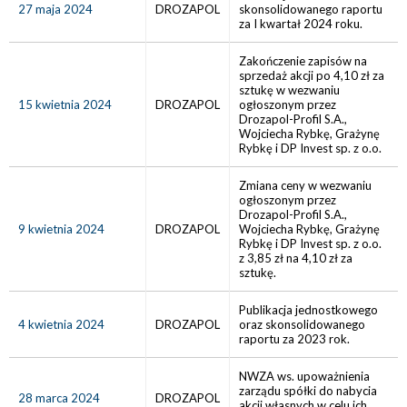
27 maja 2024
DROZAPOL
skonsolidowanego raportu
za I kwartał 2024 roku.
Zakończenie zapisów na
sprzedaż akcji po 4,10 zł za
sztukę w wezwaniu
15 kwietnia 2024
DROZAPOL
ogłoszonym przez
Drozapol-Profil S.A.,
Wojciecha Rybkę, Grażynę
Rybkę i DP Invest sp. z o.o.
Zmiana ceny w wezwaniu
ogłoszonym przez
Drozapol-Profil S.A.,
9 kwietnia 2024
DROZAPOL
Wojciecha Rybkę, Grażynę
Rybkę i DP Invest sp. z o.o.
z 3,85 zł na 4,10 zł za
sztukę.
Publikacja jednostkowego
4 kwietnia 2024
DROZAPOL
oraz skonsolidowanego
raportu za 2023 rok.
NWZA ws. upoważnienia
zarządu spółki do nabycia
28 marca 2024
DROZAPOL
akcji własnych w celu ich