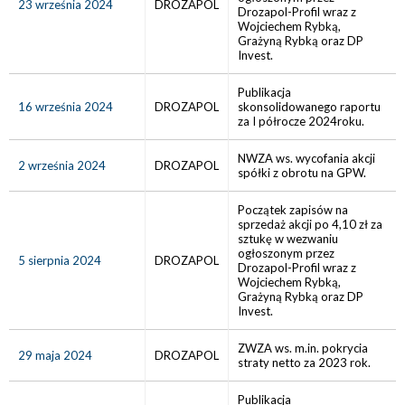
23 września 2024
DROZAPOL
Drozapol-Profil wraz z
Wojciechem Rybką,
Grażyną Rybką oraz DP
Invest.
Publikacja
16 września 2024
DROZAPOL
skonsolidowanego raportu
za I półrocze 2024roku.
NWZA ws. wycofania akcji
2 września 2024
DROZAPOL
spółki z obrotu na GPW.
Początek zapisów na
sprzedaż akcji po 4,10 zł za
sztukę w wezwaniu
ogłoszonym przez
5 sierpnia 2024
DROZAPOL
Drozapol-Profil wraz z
Wojciechem Rybką,
Grażyną Rybką oraz DP
Invest.
ZWZA ws. m.in. pokrycia
29 maja 2024
DROZAPOL
straty netto za 2023 rok.
Publikacja