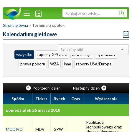
»
Strona główna
Terminarz spółek
Kalendarium giełdowe
Sortuj:
wszystko
raporty GPW/NC
nowe akcje
dywidendy
prawa poboru
WZA
inne
raporty USA/Europa
Poprzedni dzień
Następny dzień
Spółka
Ticker
Rynek
Czas
Wydarzenie
poniedziałek 26 marca 2018
Publikacja
jednostkowego oraz
MODIVO
MDV
GPW
skonsolidowanego