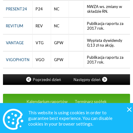
NWZA ws. zmiany w
PRESENT24
P24
NC
składzie RN.
Publikacja raportu za
REVITUM
REV
NC
2017 rok.
Wypłata dywidendy
VANTAGE
VTG
GPW
0,13 zł na akcję.
Publikacja raportu za
VIGOPHOTN
VGO
GPW
2017 rok.
Poprzedni dzień
Następny dzień
Kalendarium raportów
Terminarz spółek
Wiadomości
Oferta
Kontakt
This website is using cookies in order to
guarantee best experience. You can disable
cookies in your browser settings.
© 2020 MacroNext.pl