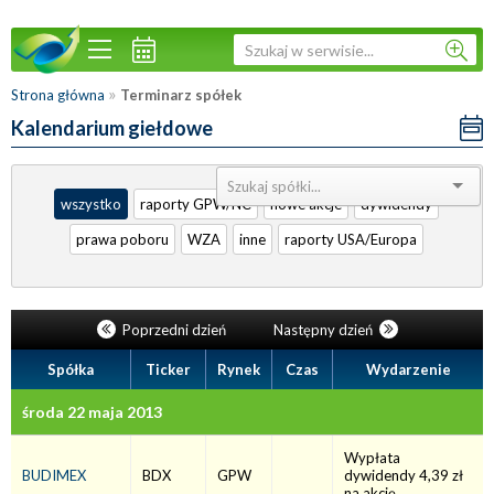
»
Strona główna
Terminarz spółek
Kalendarium giełdowe
Sortuj:
wszystko
raporty GPW/NC
nowe akcje
dywidendy
prawa poboru
WZA
inne
raporty USA/Europa
Poprzedni dzień
Następny dzień
Spółka
Ticker
Rynek
Czas
Wydarzenie
środa 22 maja 2013
Wypłata
BUDIMEX
BDX
GPW
dywidendy 4,39 zł
na akcję.