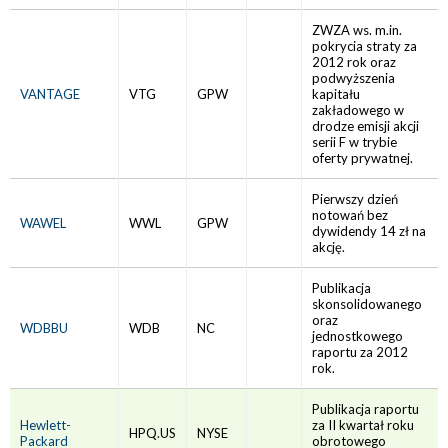
ZWZA ws. m.in.
pokrycia straty za
2012 rok oraz
podwyższenia
VANTAGE
VTG
GPW
kapitału
zakładowego w
drodze emisji akcji
serii F w trybie
oferty prywatnej.
Pierwszy dzień
notowań bez
WAWEL
WWL
GPW
dywidendy 14 zł na
akcję.
Publikacja
skonsolidowanego
oraz
WDBBU
WDB
NC
jednostkowego
raportu za 2012
rok.
Publikacja raportu
Hewlett-
za II kwartał roku
HPQ.US
NYSE
Packard
obrotowego