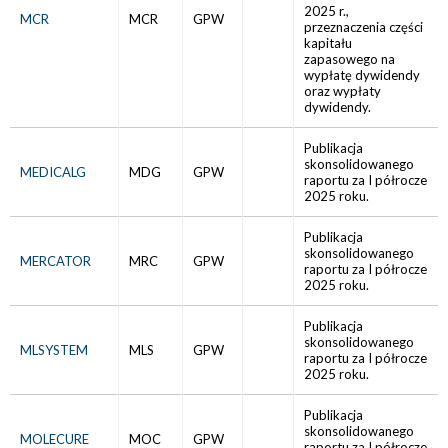
2025 r.,
MCR
MCR
GPW
przeznaczenia części
kapitału
zapasowego na
wypłatę dywidendy
oraz wypłaty
dywidendy.
Publikacja
skonsolidowanego
MEDICALG
MDG
GPW
raportu za I półrocze
2025 roku.
Publikacja
skonsolidowanego
MERCATOR
MRC
GPW
raportu za I półrocze
2025 roku.
Publikacja
skonsolidowanego
MLSYSTEM
MLS
GPW
raportu za I półrocze
2025 roku.
Publikacja
skonsolidowanego
MOLECURE
MOC
GPW
raportu za I półrocze