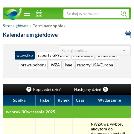
»
Strona główna
Terminarz spółek
Kalendarium giełdowe
Sortuj:
wszystko
raporty GPW/NC
nowe akcje
dywidendy
prawa poboru
WZA
inne
raporty USA/Europa
Poprzedni dzień
Następny dzień
Spółka
Ticker
Rynek
Czas
Wydarzenie
wtorek 30 września 2025
NWZA ws. wyboru
audytora do
dokonania atestacji