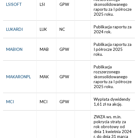
LSISOFT
LSI
GPW
skonsolidowanego
raportu za I półrocze
2025 roku.
Publikacja raportu za
LUKARDI
LUK
NC
2024 rok.
Publikacja raportu za
MABION
MAB
GPW
I półrocze 2025
roku.
Publikacja
rozszerzonego
MAKARONPL
MAK
GPW
skonsolidowanego
raportu za I półrocze
2025 roku.
Wypłata dywidendy
MCI
MCI
GPW
1,61 zł na akcję.
ZWZA ws. m.in.
pokrycia straty za
rok obrotowy od
dnia 1 kwietnia 2024
r. do dnia 31 marca