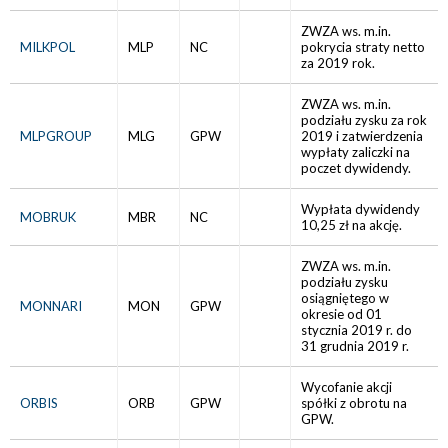
ZWZA ws. m.in.
MILKPOL
MLP
NC
pokrycia straty netto
za 2019 rok.
ZWZA ws. m.in.
podziału zysku za rok
MLPGROUP
MLG
GPW
2019 i zatwierdzenia
wypłaty zaliczki na
poczet dywidendy.
Wypłata dywidendy
MOBRUK
MBR
NC
10,25 zł na akcję.
ZWZA ws. m.in.
podziału zysku
osiągniętego w
MONNARI
MON
GPW
okresie od 01
stycznia 2019 r. do
31 grudnia 2019 r.
Wycofanie akcji
ORBIS
ORB
GPW
spółki z obrotu na
GPW.