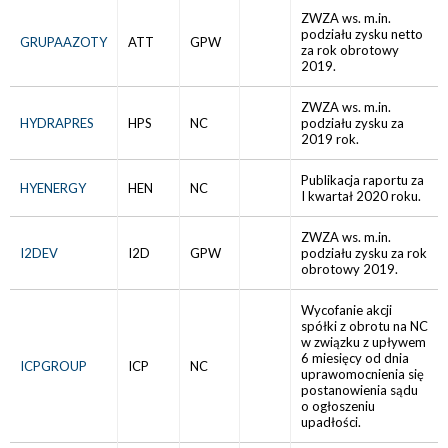
ZWZA ws. m.in.
podziału zysku netto
GRUPAAZOTY
ATT
GPW
za rok obrotowy
2019.
ZWZA ws. m.in.
HYDRAPRES
HPS
NC
podziału zysku za
2019 rok.
Publikacja raportu za
HYENERGY
HEN
NC
I kwartał 2020 roku.
ZWZA ws. m.in.
I2DEV
I2D
GPW
podziału zysku za rok
obrotowy 2019.
Wycofanie akcji
spółki z obrotu na NC
w związku z upływem
6 miesięcy od dnia
ICPGROUP
ICP
NC
uprawomocnienia się
postanowienia sądu
o ogłoszeniu
upadłości.