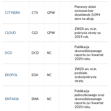
Pierwszy dzień
notowań bez
CITYSERV
CTS
GPW
dywidendy 0,094
euro na akcję.
ZWZA ws. m.in.
CLOUD
CLD
GPW
pokrycia straty za
2019 rok.
Publikacja
skonsolidowanego
DCD
DCD
NC
raportu za I kwartał
2020 roku.
ZWZA ws. m.in.
podziału
EKOPOL
EGH
NC
zysku/pokrycia
straty.
Publikacja
jednostkowego oraz
EMTASIA
EMA
NC
skonsolidowanego
raportu za I kwartał
2020 roku.