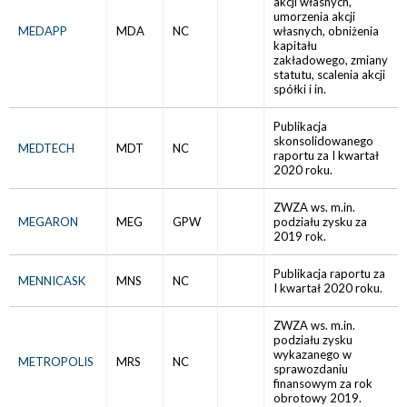
akcji własnych,
umorzenia akcji
MEDAPP
MDA
NC
własnych, obniżenia
kapitału
zakładowego, zmiany
statutu, scalenia akcji
spółki i in.
Publikacja
skonsolidowanego
MEDTECH
MDT
NC
raportu za I kwartał
2020 roku.
ZWZA ws. m.in.
MEGARON
MEG
GPW
podziału zysku za
2019 rok.
Publikacja raportu za
MENNICASK
MNS
NC
I kwartał 2020 roku.
ZWZA ws. m.in.
podziału zysku
wykazanego w
METROPOLIS
MRS
NC
sprawozdaniu
finansowym za rok
obrotowy 2019.