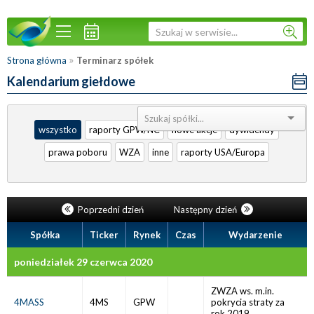
»
Strona główna
Terminarz spółek
Kalendarium giełdowe
Sortuj:
wszystko
raporty GPW/NC
nowe akcje
dywidendy
prawa poboru
WZA
inne
raporty USA/Europa
Poprzedni dzień
Następny dzień
Spółka
Ticker
Rynek
Czas
Wydarzenie
poniedziałek 29 czerwca 2020
ZWZA ws. m.in.
4MASS
4MS
GPW
pokrycia straty za
rok 2019.