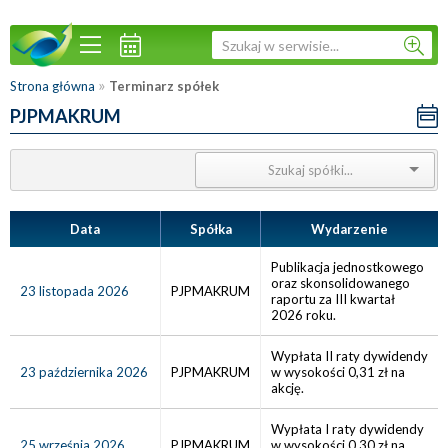
»
Strona główna
Terminarz spółek
PJPMAKRUM
Data
Spółka
Wydarzenie
Publikacja jednostkowego
oraz skonsolidowanego
23 listopada 2026
PJPMAKRUM
raportu za III kwartał
2026 roku.
Wypłata II raty dywidendy
23 października 2026
PJPMAKRUM
w wysokości 0,31 zł na
akcję.
Wypłata I raty dywidendy
25 września 2026
PJPMAKRUM
w wysokości 0,30 zł na