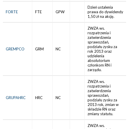
Dzień ustalenia
FORTE
FTE
GPW
prawa do dywidendy
1,50 zł na akcję.
ZWZA ws.
rozpatrzenia i
zatwierdzenia
sprawozdań,
podziału zysku za
GREMPCO
GRM
NC
rok 2013 oraz
udzielenia
absolutorium
członkom RN i
zarządu.
ZWZA ws.
rozpatrzenia i
zatwierdzenia
sprawozdań,
GRUPAHRC
HRC
NC
podziału zysku za
2013 rok, zmian w
składzie RN oraz
zmiany statutu.
ZWZA ws.