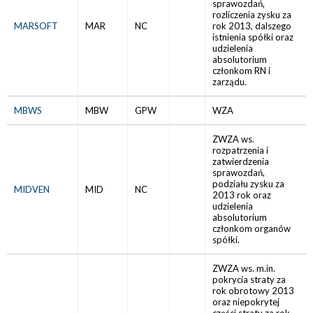
sprawozdań,
rozliczenia zysku za
MARSOFT
MAR
NC
rok 2013, dalszego
istnienia spółki oraz
udzielenia
absolutorium
członkom RN i
zarządu.
MBWS
MBW
GPW
WZA
ZWZA ws.
rozpatrzenia i
zatwierdzenia
sprawozdań,
podziału zysku za
MIDVEN
MID
NC
2013 rok oraz
udzielenia
absolutorium
członkom organów
spółki.
ZWZA ws. m.in.
pokrycia straty za
rok obrotowy 2013
oraz niepokrytej