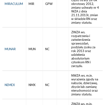
części straty za rok
MIRACULUM
MIR
GPW
obrotowy 2012,
zmiany uchwały nr 4
WZA z dnia
21.11.2013r, zmian
w składzie RN oraz
zmiany statutu.
ZWZA ws.
rozpatrzenia i
zatwierdzenia
sprawozdań,
podziału zysku za
MUNAR
MUN
NC
rok 2013 oraz
udzielenia
absolutorium
członkom RN i
zarządu.
NWZA ws. m.in.
wyrażenia zgody na
nabycie, dzierżawę,
NEMEX
NMX
NC
zbycie lub zamianę
nieruchomości oraz
zmiany statutu.
ZWZA ws. m.in.