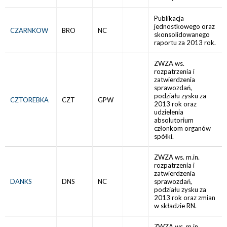
Publikacja
jednostkowego oraz
CZARNKOW
BRO
NC
skonsolidowanego
raportu za 2013 rok.
ZWZA ws.
rozpatrzenia i
zatwierdzenia
sprawozdań,
podziału zysku za
CZTOREBKA
CZT
GPW
2013 rok oraz
udzielenia
absolutorium
członkom organów
spółki.
ZWZA ws. m.in.
rozpatrzenia i
zatwierdzenia
DANKS
DNS
NC
sprawozdań,
podziału zysku za
2013 rok oraz zmian
w składzie RN.
ZWZA ws. m.in.