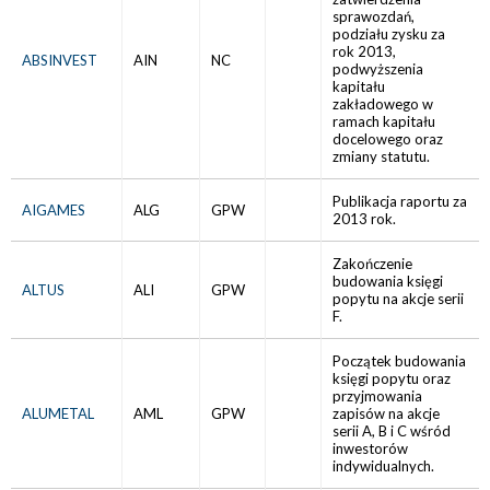
sprawozdań,
podziału zysku za
rok 2013,
ABSINVEST
AIN
NC
podwyższenia
kapitału
zakładowego w
ramach kapitału
docelowego oraz
zmiany statutu.
Publikacja raportu za
AIGAMES
ALG
GPW
2013 rok.
Zakończenie
budowania księgi
ALTUS
ALI
GPW
popytu na akcje serii
F.
Początek budowania
księgi popytu oraz
przyjmowania
ALUMETAL
AML
GPW
zapisów na akcje
serii A, B i C wśród
inwestorów
indywidualnych.