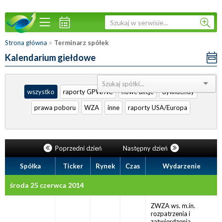
»
Strona główna
Terminarz spółek
Kalendarium giełdowe
Sortuj:
wszystko
raporty GPW/NC
nowe akcje
dywidendy
prawa poboru
WZA
inne
raporty USA/Europa
Poprzedni dzień
Następny dzień
Spółka
Ticker
Rynek
Czas
Wydarzenie
środa 25 czerwca 2014
ZWZA ws. m.in.
rozpatrzenia i
zatwierdzenia