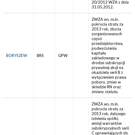
20/2012 WZA z dnia
31.05.2012.
ZWZA ws. m.in.
pokrycia straty za
2013 rok, zbycia
zorganizowanych
części
przedsiębiorstwa,
podwyższenia
kapitału
BORYSZEW
BRS
GPW
zakładowego w
drodze subskrypcji
prywatnej akcji na
okaziciela serii B z
wyłączeniem prawa
poboru, zmian w
składzie RN oraz
zmiany statutu.
ZWZA ws. m.in.
pokrycia straty za
2013 rok, dalszego
istnienia spółki,
emisji warrantów
subskrypcyjnych serii
C uprawniających do