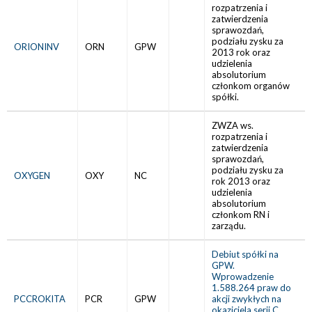
rozpatrzenia i
zatwierdzenia
sprawozdań,
podziału zysku za
ORIONINV
ORN
GPW
2013 rok oraz
udzielenia
absolutorium
członkom organów
spółki.
ZWZA ws.
rozpatrzenia i
zatwierdzenia
sprawozdań,
podziału zysku za
OXYGEN
OXY
NC
rok 2013 oraz
udzielenia
absolutorium
członkom RN i
zarządu.
Debiut spółki na
GPW.
Wprowadzenie
1.588.264 praw do
PCCROKITA
PCR
GPW
akcji zwykłych na
okaziciela serii C