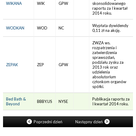
WIKANA
WIK
GPW
skonsolidowanego
raportu za I kwartał
2014 roku.
Wypłata dywidendy
WODKAN
WOD
NC
0,11 zł na akcję.
ZWZA ws.
rozpatrzenia i
zatwierdzenia
sprawozdań,
podziału zysku za
ZEPAK
ZEP
GPW
2013 rok oraz
udzielenia
absolutorium
członkom organów
spółki.
Bed Bath &
Publikacja raportu za
BBBY.US
NYSE
Beyond
I kwartał 2014 roku.
Poprzedni dzień
Następny dzień