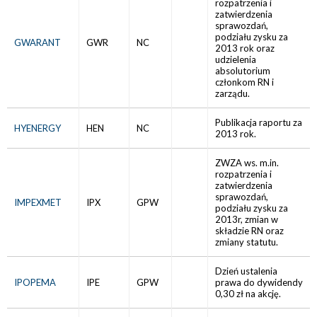
rozpatrzenia i
zatwierdzenia
sprawozdań,
podziału zysku za
GWARANT
GWR
NC
2013 rok oraz
udzielenia
absolutorium
członkom RN i
zarządu.
Publikacja raportu za
HYENERGY
HEN
NC
2013 rok.
ZWZA ws. m.in.
rozpatrzenia i
zatwierdzenia
sprawozdań,
IMPEXMET
IPX
GPW
podziału zysku za
2013r, zmian w
składzie RN oraz
zmiany statutu.
Dzień ustalenia
IPOPEMA
IPE
GPW
prawa do dywidendy
0,30 zł na akcję.