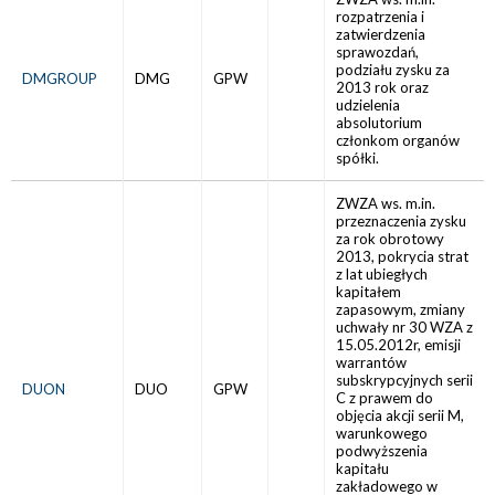
rozpatrzenia i
zatwierdzenia
sprawozdań,
podziału zysku za
DMGROUP
DMG
GPW
2013 rok oraz
udzielenia
absolutorium
członkom organów
spółki.
ZWZA ws. m.in.
przeznaczenia zysku
za rok obrotowy
2013, pokrycia strat
z lat ubiegłych
kapitałem
zapasowym, zmiany
uchwały nr 30 WZA z
15.05.2012r, emisji
warrantów
subskrypcyjnych serii
DUON
DUO
GPW
C z prawem do
objęcia akcji serii M,
warunkowego
podwyższenia
kapitału
zakładowego w