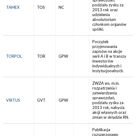
sprawozdań,
podziału zysku za
TAMEX
TOS
NC
2013 rok oraz
udzielenia
absolutorium
członkom organów
spółki.
Początek
przyjmowania
zapisów na akcje
TORPOL
TOR
GPW
serii A i B w transzy
inwestorów
indywidualnych i
instytucjonalnych.
ZWZA ws. m.in.
rozpatrzenia i
zatwierdzenia
sprawozdań,
VIRTUS
GVT
GPW
podziału zysku za
2013 rok, nabycia
akcji własnych oraz
zmian w składzie RN.
Publikacja
rozszerzonego