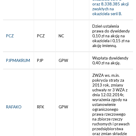
oraz 8.338.385 akcji
zwykłych na
okaziciela serii B.
Dzień ustalenia
prawa do dywidendy
PCZ
PCZ
NC
0,10 zł na akcję na
okaziciela i 0,15 zł na
akcję imienną.
Wypłata dywidendy
PJPMAKRUM
PJP
GPW
0,40 zł na akcję.
ZWZA ws. m.in.
pokrycia straty za
2013 rok, zmiany
uchwały nr 3 WZA z
dnia 12.02.2014r,
wyrażenia zgody na
ustanowienie
RAFAKO
RFK
GPW
ograniczonego
prawa rzeczowego
na zbiorze rzeczy
ruchomych i prawach
przedsiębiorstwa
oraz zmian składzie