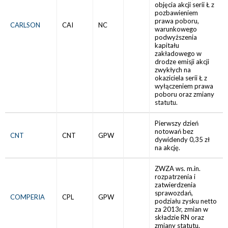
objęcia akcji serii Ł z
pozbawieniem
prawa poboru,
CARLSON
CAI
NC
warunkowego
podwyższenia
kapitału
zakładowego w
drodze emisji akcji
zwykłych na
okaziciela serii Ł z
wyłączeniem prawa
poboru oraz zmiany
statutu.
Pierwszy dzień
notowań bez
CNT
CNT
GPW
dywidendy 0,35 zł
na akcję.
ZWZA ws. m.in.
rozpatrzenia i
zatwierdzenia
sprawozdań,
COMPERIA
CPL
GPW
podziału zysku netto
za 2013r, zmian w
składzie RN oraz
zmiany statutu.