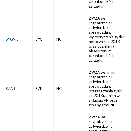
członkom RN i
zarządu.
ZWZA ws.
rozpatrzenia i
zatwierdzenia
sprawozdań,
wykorzystania zysku
SYGNIS
SYG
NC
netto za rok 2013
oraz udzielenia
absolutorium
członkom RN i
zarządu.
ZWZA ws. m.in.
rozpatrzenia i
zatwierdzenia
sprawozdań,
SZAR
SZR
NC
przeznaczenia zysku
za 2013r, zmian w
składzie RN oraz
zmiany statutu.
ZWZA ws.
rozpatrzenia i
zatwierdzenia