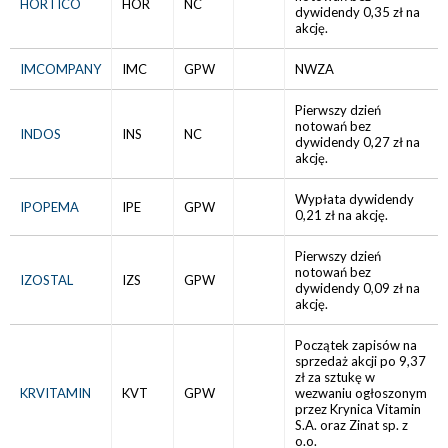
HORTICO
HOR
NC
dywidendy 0,35 zł na
akcję.
IMCOMPANY
IMC
GPW
NWZA
Pierwszy dzień
notowań bez
INDOS
INS
NC
dywidendy 0,27 zł na
akcję.
Wypłata dywidendy
IPOPEMA
IPE
GPW
0,21 zł na akcję.
Pierwszy dzień
notowań bez
IZOSTAL
IZS
GPW
dywidendy 0,09 zł na
akcję.
Początek zapisów na
sprzedaż akcji po 9,37
zł za sztukę w
KRVITAMIN
KVT
GPW
wezwaniu ogłoszonym
przez Krynica Vitamin
S.A. oraz Zinat sp. z
o.o.