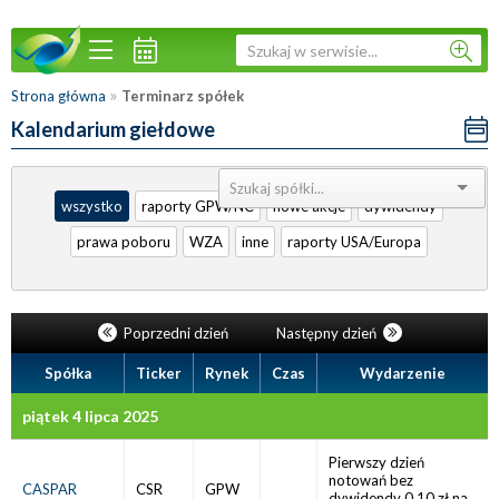
»
Strona główna
Terminarz spółek
Kalendarium giełdowe
Sortuj:
wszystko
raporty GPW/NC
nowe akcje
dywidendy
prawa poboru
WZA
inne
raporty USA/Europa
Poprzedni dzień
Następny dzień
Spółka
Ticker
Rynek
Czas
Wydarzenie
piątek 4 lipca 2025
Pierwszy dzień
notowań bez
CASPAR
CSR
GPW
dywidendy 0,10 zł na