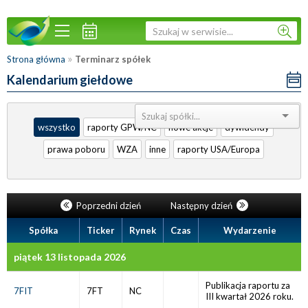
»
Strona główna
Terminarz spółek
Kalendarium giełdowe
Sortuj:
wszystko
raporty GPW/NC
nowe akcje
dywidendy
prawa poboru
WZA
inne
raporty USA/Europa
Poprzedni dzień
Następny dzień
Spółka
Ticker
Rynek
Czas
Wydarzenie
piątek 13 listopada 2026
Publikacja raportu za
7FIT
7FT
NC
III kwartał 2026 roku.