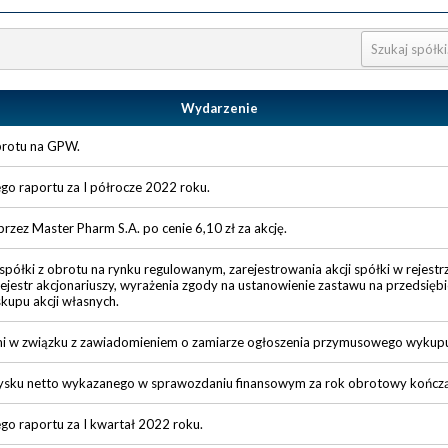
Wydarzenie
obrotu na GPW.
go raportu za I półrocze 2022 roku.
przez Master Pharm S.A. po cenie 6,10 zł za akcję.
półki z obrotu na rynku regulowanym, zarejestrowania akcji spółki w rejestr
estr akcjonariuszy, wyrażenia zgody na ustanowienie zastawu na przedsiębi
kupu akcji własnych.
mi w związku z zawiadomieniem o zamiarze ogłoszenia przymusowego wykup
zysku netto wykazanego w sprawozdaniu finansowym za rok obrotowy kończą
go raportu za I kwartał 2022 roku.