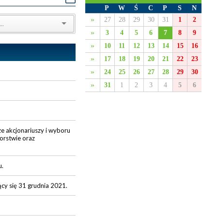
P
W
Ś
C
P
S
N
»
27
28
29
30
31
1
2
»
3
4
5
6
7
8
9
»
10
11
12
13
14
15
16
»
17
18
19
20
21
22
23
»
24
25
26
27
28
29
30
»
31
1
2
3
4
5
6
ze akcjonariuszy i wyboru
orstwie oraz
u.
cy się 31 grudnia 2021.