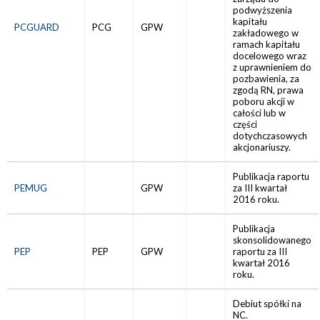
podwyższenia
kapitału
PCGUARD
PCG
GPW
zakładowego w
ramach kapitału
docelowego wraz
z uprawnieniem do
pozbawienia, za
zgodą RN, prawa
poboru akcji w
całości lub w
części
dotychczasowych
akcjonariuszy.
Publikacja raportu
PEMUG
GPW
za III kwartał
2016 roku.
Publikacja
skonsolidowanego
PEP
PEP
GPW
raportu za III
kwartał 2016
roku.
Debiut spółki na
NC.