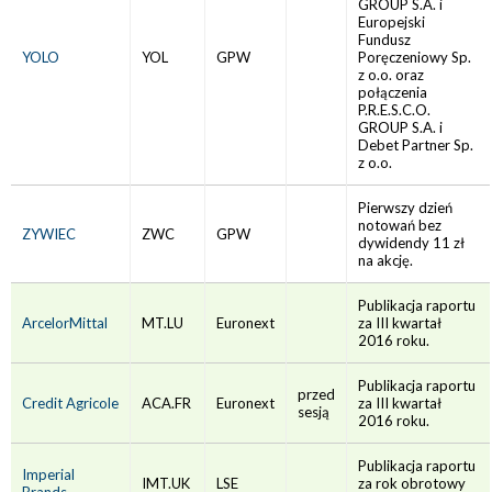
GROUP S.A. i
Europejski
Fundusz
YOLO
YOL
GPW
Poręczeniowy Sp.
z o.o. oraz
połączenia
P.R.E.S.C.O.
GROUP S.A. i
Debet Partner Sp.
z o.o.
Pierwszy dzień
notowań bez
ZYWIEC
ZWC
GPW
dywidendy 11 zł
na akcję.
Publikacja raportu
ArcelorMittal
MT.LU
Euronext
za III kwartał
2016 roku.
Publikacja raportu
przed
Credit Agricole
ACA.FR
Euronext
za III kwartał
sesją
2016 roku.
Publikacja raportu
Imperial
IMT.UK
LSE
za rok obrotowy