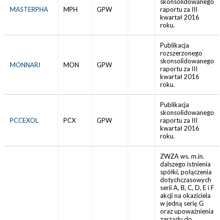
skonsolidowanego
MASTERPHA
MPH
GPW
raportu za III
kwartał 2016
roku.
Publikacja
rozszerzonego
skonsolidowanego
MONNARI
MON
GPW
raportu za III
kwartał 2016
roku.
Publikacja
skonsolidowanego
PCCEXOL
PCX
GPW
raportu za III
kwartał 2016
roku.
ZWZA ws. m.in.
dalszego istnienia
spółki, połączenia
dotychczasowych
serii A, B, C, D, E i F
akcji na okaziciela
w jedną serię G
oraz upoważnienia
zarządu do