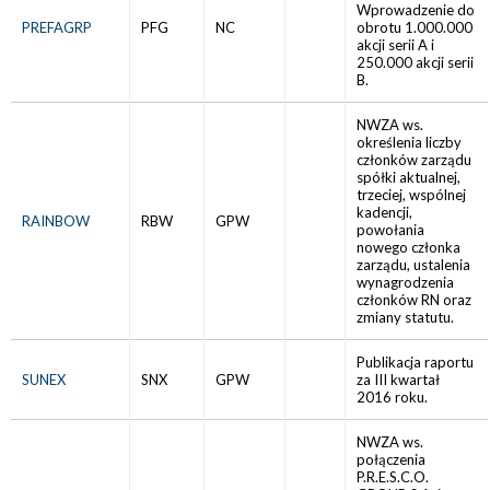
Wprowadzenie do
PREFAGRP
PFG
NC
obrotu 1.000.000
akcji serii A i
250.000 akcji serii
B.
NWZA ws.
określenia liczby
członków zarządu
spółki aktualnej,
trzeciej, wspólnej
kadencji,
RAINBOW
RBW
GPW
powołania
nowego członka
zarządu, ustalenia
wynagrodzenia
członków RN oraz
zmiany statutu.
Publikacja raportu
SUNEX
SNX
GPW
za III kwartał
2016 roku.
NWZA ws.
połączenia
P.R.E.S.C.O.