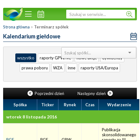
»
Strona główna
Terminarz spółek
Kalendarium giełdowe
Sortuj:
wszystko
raporty GPW/NC
nowe akcje
dywidendy
prawa poboru
WZA
inne
raporty USA/Europa
Poprzedni dzień
Następny dzień
Spółka
Ticker
Rynek
Czas
Wydarzenie
wtorek 8 listopada 2016
Publikacja
skonsolidowanego
PGE
PGE
GPW
raportu za III