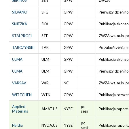
SERINUS
SEN
GPW
ZWZA
SILVANO
SFG
GPW
Pierwszy dzień n
SNIEZKA
SKA
GPW
Publikacja skonso
STALPROFI
STF
GPW
ZWZA ws. m.in. po
TARCZYNSKI
TAR
GPW
Po zakończeniu se
ULMA
ULM
GPW
Publikacja skonso
ULMA
ULM
GPW
Pierwszy dzień no
VARSAV
VAR
NC
ZWZA ws. m.in. po
WITTCHEN
WTN
GPW
Publikacja rozsze
Applied
po
AMAT.US
NYSE
Publikacja raport
Materials
sesji
po
Nvidia
NVDA.US
NYSE
Publikacja raport
sesji