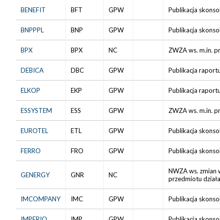
BENEFIT
BFT
GPW
Publikacja skonso
BNPPPL
BNP
GPW
Publikacja skonso
BPX
BPX
NC
ZWZA ws. m.in. p
DEBICA
DBC
GPW
Publikacja raport
ELKOP
EKP
GPW
Publikacja raport
ESSYSTEM
ESS
GPW
ZWZA ws. m.in. pr
EUROTEL
ETL
GPW
Publikacja skonso
FERRO
FRO
GPW
Publikacja skonso
NWZA ws. zmian w s
GENERGY
GNR
NC
przedmiotu działa
IMCOMPANY
IMC
GPW
Publikacja skonso
IMPERIO
IMP
GPW
Publikacja skonso