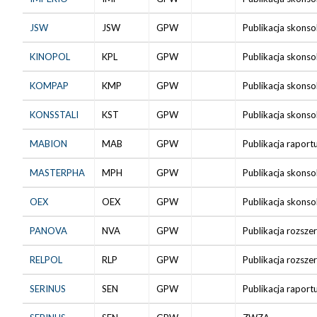
JSW
JSW
GPW
Publikacja skonso
KINOPOL
KPL
GPW
Publikacja skonso
KOMPAP
KMP
GPW
Publikacja skonso
KONSSTALI
KST
GPW
Publikacja skonso
MABION
MAB
GPW
Publikacja raport
MASTERPHA
MPH
GPW
Publikacja skonso
OEX
OEX
GPW
Publikacja skonso
PANOVA
NVA
GPW
Publikacja rozsze
RELPOL
RLP
GPW
Publikacja rozsze
SERINUS
SEN
GPW
Publikacja raport