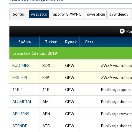
Sortuj:
wszystko
raporty GPW/NC
nowe akcje
dywidendy
Pop
Spółka
Ticker
Rynek
Czas
czwartek 16 maja 2019
BUDIMEX
BDX
GPW
ZWZA ws. m.in. po
ERSTEPL
EBP
GPW
ZWZA ws. m.in. po
11BIT
11B
GPW
Publikacja raport
ALUMETAL
AML
GPW
Publikacja skonso
APLISENS
APN
GPW
Publikacja rozsze
ATENDE
ATD
GPW
Publikacja skonso