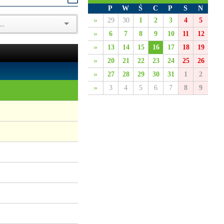
P
W
Ś
C
P
S
N
»
29
30
1
2
3
4
5
»
6
7
8
9
10
11
12
»
13
14
15
16
17
18
19
»
20
21
22
23
24
25
26
»
27
28
29
30
31
1
2
»
3
4
5
6
7
8
9