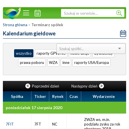
»
Strona główna
Terminarz spółek
Kalendarium giełdowe
Sortuj:
wszystko
raporty GPW/NC
nowe akcje
dywidendy
prawa poboru
WZA
inne
raporty USA/Europa
Poprzedni dzień
Następny dzień
Spółka
Ticker
Rynek
Czas
Wydarzenie
poniedziałek 17 sierpnia 2020
ZWZA ws. m.in.
7FIT
7FT
NC
podziału zysku za rok
obrotowy 2019.