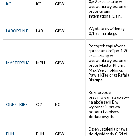
0,59 zł za sztukę w
KCI
KCI
GPW
wezwaniu ogłoszonym
przez Gremi
International S.a r.l.
Wypłata dywidendy
LABOPRINT
LAB
GPW
0,15 zł na akcję.
Początek zapisów na
sprzedaż akcji po 4,20
zł za sztukę w
wezwaniu ogłoszonym
MASTERPHA
MPH
GPW
przez Master Pharm,
Max Welt Holdings,
Pawła Klitę oraz Rafała
Biskupa.
Rozpoczęcie
przyjmowania zapisów
na akcje serii B w
ONE2TRIBE
O2T
NC
wykonaniu prawa
poboru i zapisów
dodatkowych.
Dzień ustalenia prawa
PHN
PHN
GPW
do dywidendy 0,54 zł