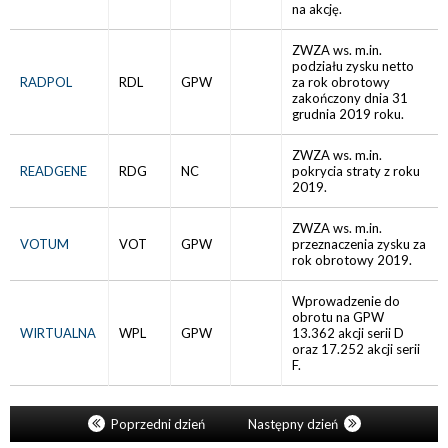
na akcję.
ZWZA ws. m.in.
podziału zysku netto
RADPOL
RDL
GPW
za rok obrotowy
zakończony dnia 31
grudnia 2019 roku.
ZWZA ws. m.in.
READGENE
RDG
NC
pokrycia straty z roku
2019.
ZWZA ws. m.in.
VOTUM
VOT
GPW
przeznaczenia zysku za
rok obrotowy 2019.
Wprowadzenie do
obrotu na GPW
WIRTUALNA
WPL
GPW
13.362 akcji serii D
oraz 17.252 akcji serii
F.
Poprzedni dzień
Następny dzień