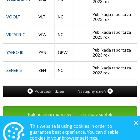
2023 rok.
Publikacja raportu za
VOOLT
VLT
NC
2023 rok.
Publikacja raportu za
VRFABRIC
VFA
NC
2023 rok.
Publikacja raportu za
YANOSIK
YAN
GPW
2023 rok.
Publikacja raportu za
ZENERIS
ZEN
NC
2023 rok.
Poprzedni dzień
Następny dzień
Kalendarium raportów
Terminarz spółek
Wiadomości
Oferta
Kontakt
This website is using cookies in order to
guarantee best experience. You can disable
cookies in your browser settings.