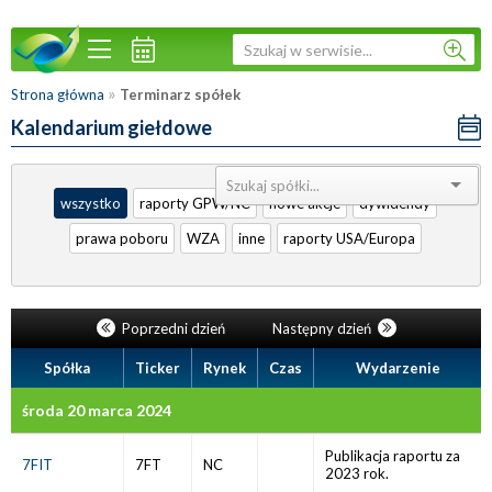
»
Strona główna
Terminarz spółek
Kalendarium giełdowe
Sortuj:
wszystko
raporty GPW/NC
nowe akcje
dywidendy
prawa poboru
WZA
inne
raporty USA/Europa
Poprzedni dzień
Następny dzień
Spółka
Ticker
Rynek
Czas
Wydarzenie
środa 20 marca 2024
Publikacja raportu za
7FIT
7FT
NC
2023 rok.