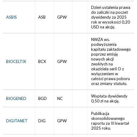
Dzień ustalenia prawa
do zaliczki na poczet
ASBIS
ASB
GPW
dywidendy za 2025
rok w wysokości 0,20
USD na akcję.
NWZA ws.
podwyższenia
kapitału zakładowego
poprzez emisję
nowych akcji
BIOCELTIX
BCX
GPW
zwykłych na
okaziciela serii O z
wyłączeniem w
całości prawa poboru
oraz zmiany statutu.
Wypłata dywidendy
BIOGENED
BGD
NC
0,50 zł na akcję.
Publikacja
skonsolidowanego
DIGITANET
DIG
GPW
raportu za III kwartał
2025 roku.