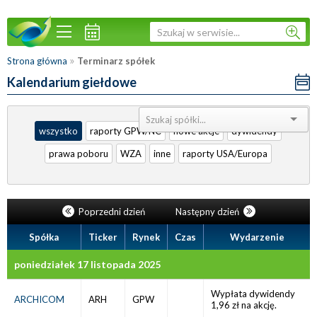
»
Strona główna
Terminarz spółek
Kalendarium giełdowe
Sortuj:
wszystko
raporty GPW/NC
nowe akcje
dywidendy
prawa poboru
WZA
inne
raporty USA/Europa
Poprzedni dzień
Następny dzień
Spółka
Ticker
Rynek
Czas
Wydarzenie
poniedziałek 17 listopada 2025
Wypłata dywidendy
ARCHICOM
ARH
GPW
1,96 zł na akcję.