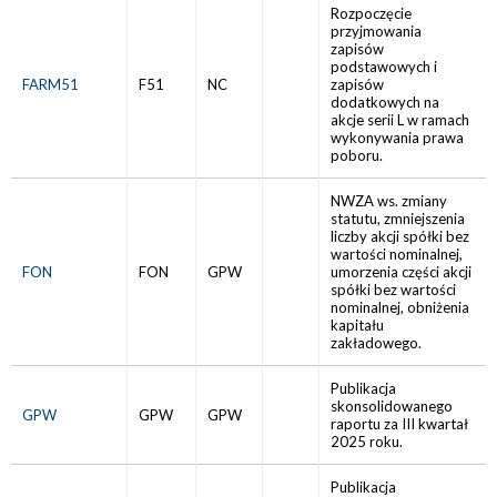
Rozpoczęcie
przyjmowania
zapisów
podstawowych i
FARM51
F51
NC
zapisów
dodatkowych na
akcje serii L w ramach
wykonywania prawa
poboru.
NWZA ws. zmiany
statutu, zmniejszenia
liczby akcji spółki bez
wartości nominalnej,
FON
FON
GPW
umorzenia części akcji
spółki bez wartości
nominalnej, obniżenia
kapitału
zakładowego.
Publikacja
skonsolidowanego
GPW
GPW
GPW
raportu za III kwartał
2025 roku.
Publikacja