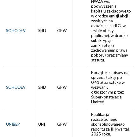
NWZA ws.
podwyższenia
kapitału zakładowego
w drodze emisji akcji
zwykłych na
okaziciela serii G, w
SOHODEV
SHD
GPW
trybie oferty
publicznej, w drodze
subskrypcji
zamkniętej (z
zachowaniem prawa
poboru) oraz zmiany
statutu.
Początek zapisów na
sprzedaż akcji po
0,41 zł za sztukę w
SOHODEV
SHD
GPW
wezwaniu
ogłoszonym przez
Superkonstelacja
Limited.
Publikacja
rozszerzonego
UNIBEP
UNI
GPW
skonsolidowanego
raportu za III kwartał
2025 roku.