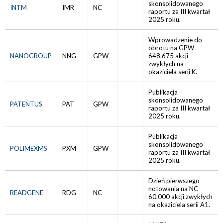
skonsolidowanego
INTM
IMR
NC
raportu za III kwartał
2025 roku.
Wprowadzenie do
obrotu na GPW
NANOGROUP
NNG
GPW
648.675 akcji
zwykłych na
okaziciela serii K.
Publikacja
skonsolidowanego
PATENTUS
PAT
GPW
raportu za III kwartał
2025 roku.
Publikacja
skonsolidowanego
POLIMEXMS
PXM
GPW
raportu za III kwartał
2025 roku.
Dzień pierwszego
notowania na NC
READGENE
RDG
NC
60.000 akcji zwykłych
na okaziciela serii A1.