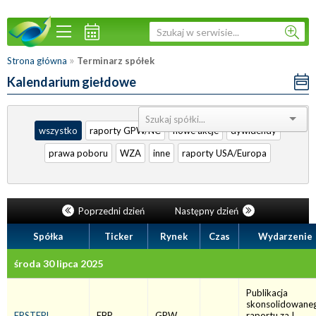
»
Strona główna
Terminarz spółek
Kalendarium giełdowe
Sortuj:
wszystko
raporty GPW/NC
nowe akcje
dywidendy
prawa poboru
WZA
inne
raporty USA/Europa
Poprzedni dzień
Następny dzień
Spółka
Ticker
Rynek
Czas
Wydarzenie
środa 30 lipca 2025
Publikacja
skonsolidowane
ERSTEPL
EBP
GPW
raportu za I