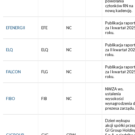
powołania
członków RN na
nową kadencję.
Publikacja rapor
EFENERGII
EFE
NC
za I kwartał 202
roku.
Publikacja rapor
ELQ
ELQ
NC
za II kwartał 20
roku.
Publikacja rapor
FALCON
FLG
NC
za I kwartał 202
roku.
NWZA ws.
ustalenia
FIBO
FIB
NC
wysokości
wynagrodzenia d
prezesa zarządu.
Dzień wykupu
akcji spółki prze
GI Group Holdin