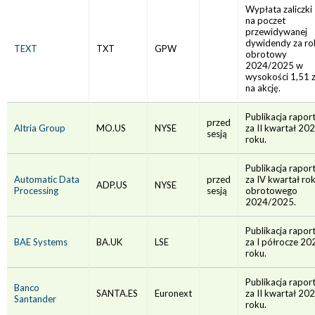
Wypłata zaliczki
na poczet
przewidywanej
dywidendy za ro
TEXT
TXT
GPW
obrotowy
2024/2025 w
wysokości 1,51 z
na akcję.
Publikacja rapor
przed
Altria Group
MO.US
NYSE
za II kwartał 20
sesją
roku.
Publikacja rapor
Automatic Data
przed
za IV kwartał ro
ADP.US
NYSE
Processing
sesją
obrotowego
2024/2025.
Publikacja rapor
BAE Systems
BA.UK
LSE
za I półrocze 20
roku.
Publikacja rapor
Banco
SANTA.ES
Euronext
za II kwartał 20
Santander
roku.