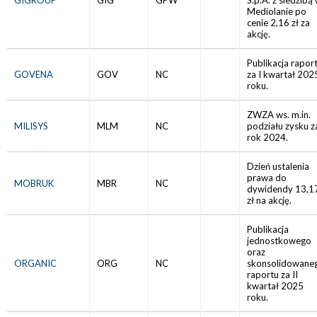
GIGROUP
GIG
GPW
S.p.A. z siedzibą
Mediolanie po
cenie 2,16 zł za
akcję.
Publikacja rapor
GOVENA
GOV
NC
za I kwartał 202
roku.
ZWZA ws. m.in.
MILISYS
MLM
NC
podziału zysku z
rok 2024.
Dzień ustalenia
prawa do
MOBRUK
MBR
NC
dywidendy 13,1
zł na akcję.
Publikacja
jednostkowego
oraz
ORGANIC
ORG
NC
skonsolidowane
raportu za II
kwartał 2025
roku.