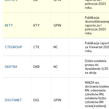
półrocze 2025
roku.
Publikacja
skonsolidowane
KETY
KTY
GPW
raportu za I
półrocze 2025
roku.
Publikacja rapor
CTEGROUP
CTE
NC
za II kwartał 20
roku.
Dzień ustalenia
prawa do
DEKTRA
DKR
NC
dywidendy 0,30 
na akcję.
NWZA ws.
skrócenia kadenc
RN, odwołania
członków RN,
ustalenia liczby
DIGITANET
DIG
GPW
członków RN
nowej kadencji,