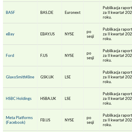
Publikacja rapor
BASF
BAS.DE
Euronext
za II kwartał 20
roku.
Publikacja rapor
po
eBay
EBAY.US
NYSE
za II kwartał 20
sesji
roku.
Publikacja rapor
po
Ford
F.US
NYSE
za II kwartał 20
sesji
roku.
Publikacja rapor
GlaxoSmithKline
GSK.UK
LSE
za II kwartał 20
roku.
Publikacja rapor
HSBC Holdings
HSBA.UK
LSE
za II kwartał 20
roku.
Publikacja rapor
Meta Platforms
po
FB.US
NYSE
za II kwartał 20
(Facebook)
sesji
roku.