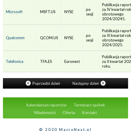
Publikacja rapor
po
za IV kwartał ro
Microsoft
MSFT.US
NYSE
sesji
obrotowego
2024/20245.
Publikacja rapor
po
za III kwartał ro
Qualcomm
QCOM.US
NYSE
sesji
obrotowego
2024/2025.
Publikacja rapor
Telefonica
TFA.ES
Euronext
za II kwartał 20
roku.
Poprzedni dzień
Następny dzień
Kalendarium raportów
Terminarz spółek
Wiadomości
Oferta
Kontakt
© 2020 MacroNext.pl