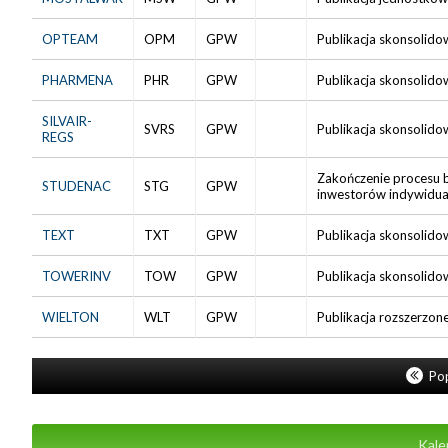
OPTEAM
OPM
GPW
Publikacja skonsolido
PHARMENA
PHR
GPW
Publikacja skonsolido
SILVAIR-
SVRS
GPW
Publikacja skonsolido
REGS
Zakończenie procesu 
STUDENAC
STG
GPW
inwestorów indywidua
TEXT
TXT
GPW
Publikacja skonsolid
TOWERINV
TOW
GPW
Publikacja skonsolido
WIELTON
WLT
GPW
Publikacja rozszerzon
Pop
Kale