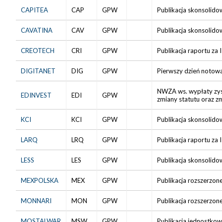
CAPITEA
CAP
GPW
Publikacja skonsolido
CAVATINA
CAV
GPW
Publikacja skonsolido
CREOTECH
CRI
GPW
Publikacja raportu za 
DIGITANET
DIG
GPW
Pierwszy dzień notowa
NWZA ws. wypłaty zys
EDINVEST
EDI
GPW
zmiany statutu oraz z
KCI
KCI
GPW
Publikacja skonsolido
LARQ
LRQ
GPW
Publikacja raportu za 
LESS
LES
GPW
Publikacja skonsolido
MEXPOLSKA
MEX
GPW
Publikacja rozszerzon
MONNARI
MON
GPW
Publikacja rozszerzon
MOSTALWAR
MSW
GPW
Publikacja jednostkow