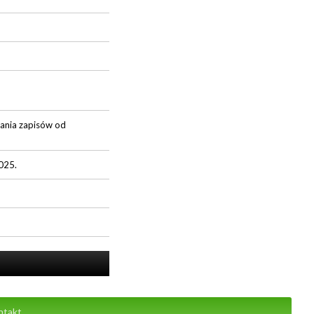
ania zapisów od
025.
ntakt