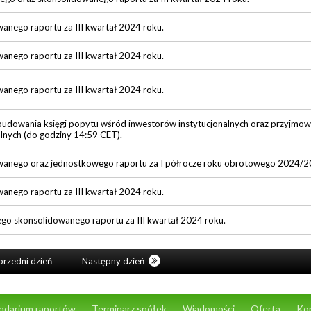
wanego raportu za III kwartał 2024 roku.
wanego raportu za III kwartał 2024 roku.
wanego raportu za III kwartał 2024 roku.
budowania księgi popytu wśród inwestorów instytucjonalnych oraz przyjmow
lnych (do godziny 14:59 CET).
owanego oraz jednostkowego raportu za I półrocze roku obrotowego 2024/2
wanego raportu za III kwartał 2024 roku.
ego skonsolidowanego raportu za III kwartał 2024 roku.
rzedni dzień
Następny dzień
ndarium raportów
Terminarz spółek
Wiadomości
Oferta
Ko