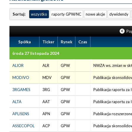
Sortuj:
wszystko
raporty GPW/NC
nowe akcje
dywidendy
Pop
Spółka
Ticker
Rynek
Czas
środa 27 listopada 2024
ALIOR
ALR
GPW
NWZA ws. zmian w skł
MODIVO
MDV
GPW
Publikacja skonsolido
3RGAMES
3RG
GPW
Publikacja raportu za 
ALTA
AAT
GPW
Publikacja raportu za 
APLISENS
APN
GPW
Publikacja rozszerzon
ASSECOPOL
ACP
GPW
Publikacja skonsolido