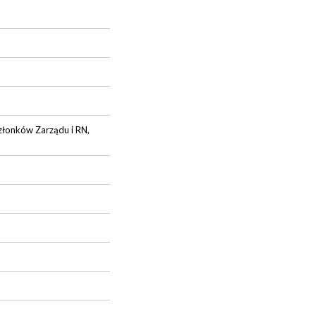
złonków Zarządu i RN,