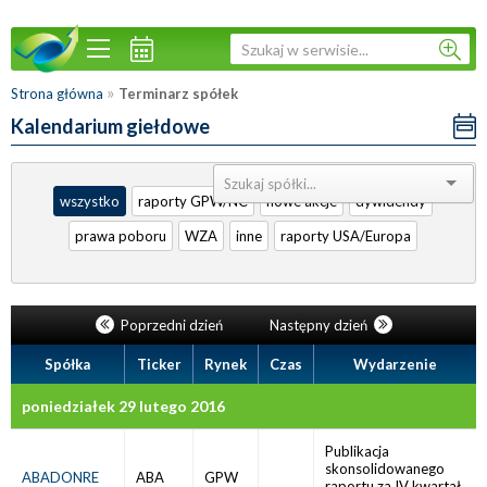
»
Strona główna
Terminarz spółek
Kalendarium giełdowe
Sortuj:
wszystko
raporty GPW/NC
nowe akcje
dywidendy
prawa poboru
WZA
inne
raporty USA/Europa
Poprzedni dzień
Następny dzień
Spółka
Ticker
Rynek
Czas
Wydarzenie
poniedziałek 29 lutego 2016
Publikacja
skonsolidowanego
ABADONRE
ABA
GPW
raportu za IV kwartał