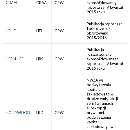
GRAAL
GRAAL
GPW
skonsolidowanego
raportu za IV kwartał
2015 roku.
Publikacja raportu za
I półrocze roku
HELIO
HEL
GPW
obrotowego
2015/2016.
Publikacja
rozszerzonego
HERKULES
HRS
GPW
skonsolidowanego
raportu za IV kwartał
2015 roku.
NWZA ws.
podwyższenia
kapitału
zakładowego w
drodze emisji akcji
serii I w ramach
subskrypcji
HOLLYWOOD
HLD
GPW
prywatnej,
podwyższenia
kapitału
zakładowego w