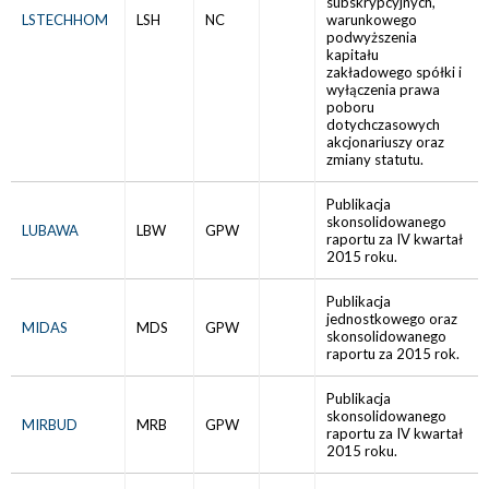
subskrypcyjnych,
LSTECHHOM
LSH
NC
warunkowego
podwyższenia
kapitału
zakładowego spółki i
wyłączenia prawa
poboru
dotychczasowych
akcjonariuszy oraz
zmiany statutu.
Publikacja
skonsolidowanego
LUBAWA
LBW
GPW
raportu za IV kwartał
2015 roku.
Publikacja
jednostkowego oraz
MIDAS
MDS
GPW
skonsolidowanego
raportu za 2015 rok.
Publikacja
skonsolidowanego
MIRBUD
MRB
GPW
raportu za IV kwartał
2015 roku.