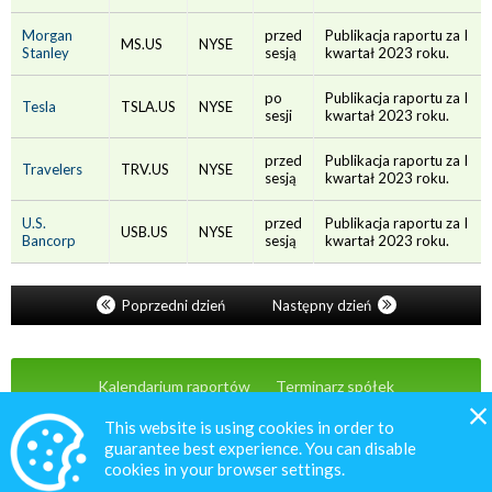
Morgan
przed
Publikacja raportu za I
MS.US
NYSE
Stanley
sesją
kwartał 2023 roku.
po
Publikacja raportu za I
Tesla
TSLA.US
NYSE
sesji
kwartał 2023 roku.
przed
Publikacja raportu za I
Travelers
TRV.US
NYSE
sesją
kwartał 2023 roku.
U.S.
przed
Publikacja raportu za I
USB.US
NYSE
Bancorp
sesją
kwartał 2023 roku.
Poprzedni dzień
Następny dzień
Kalendarium raportów
Terminarz spółek
Wiadomości
Oferta
Kontakt
This website is using cookies in order to
guarantee best experience. You can disable
cookies in your browser settings.
© 2020 MacroNext.pl