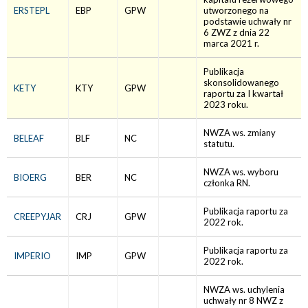
ERSTEPL
EBP
GPW
utworzonego na
podstawie uchwały nr
6 ZWZ z dnia 22
marca 2021 r.
Publikacja
skonsolidowanego
KETY
KTY
GPW
raportu za I kwartał
2023 roku.
NWZA ws. zmiany
BELEAF
BLF
NC
statutu.
NWZA ws. wyboru
BIOERG
BER
NC
członka RN.
Publikacja raportu za
CREEPYJAR
CRJ
GPW
2022 rok.
Publikacja raportu za
IMPERIO
IMP
GPW
2022 rok.
NWZA ws. uchylenia
uchwały nr 8 NWZ z