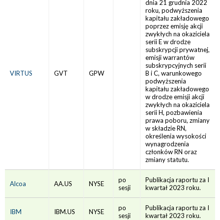
dnia 21 grudnia 2022
roku, podwyższenia
kapitału zakładowego
poprzez emisję akcji
zwykłych na okaziciela
serii E w drodze
subskrypcji prywatnej,
emisji warrantów
subskrypcyjnych serii
VIRTUS
GVT
GPW
B i C, warunkowego
podwyższenia
kapitału zakładowego
w drodze emisji akcji
zwykłych na okaziciela
serii H, pozbawienia
prawa poboru, zmiany
w składzie RN,
określenia wysokości
wynagrodzenia
członków RN oraz
zmiany statutu.
po
Publikacja raportu za I
Alcoa
AA.US
NYSE
sesji
kwartał 2023 roku.
po
Publikacja raportu za I
IBM
IBM.US
NYSE
sesji
kwartał 2023 roku.