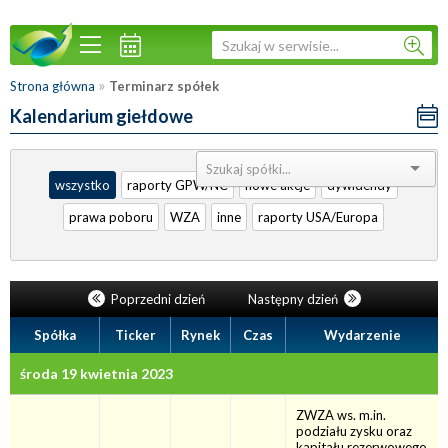
»
Strona główna
Terminarz spółek
Kalendarium giełdowe
Sortuj:
wszystko
raporty GPW/NC
nowe akcje
dywidendy
prawa poboru
WZA
inne
raporty USA/Europa
Poprzedni dzień
Następny dzień
Spółka
Ticker
Rynek
Czas
Wydarzenie
środa 19 kwietnia 2023
ZWZA ws. m.in.
podziału zysku oraz
kapitału rezerwowego