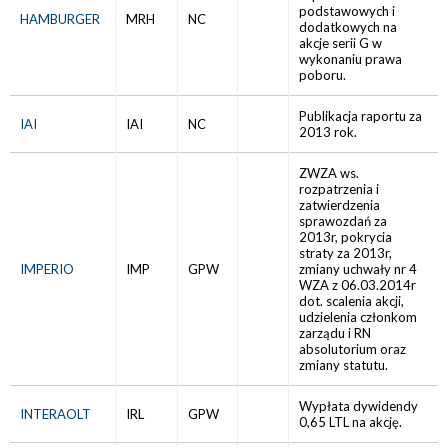
podstawowych i
HAMBURGER
MRH
NC
dodatkowych na
akcje serii G w
wykonaniu prawa
poboru.
Publikacja raportu za
IAI
IAI
NC
2013 rok.
ZWZA ws.
rozpatrzenia i
zatwierdzenia
sprawozdań za
2013r, pokrycia
straty za 2013r,
IMPERIO
IMP
GPW
zmiany uchwały nr 4
WZA z 06.03.2014r
dot. scalenia akcji,
udzielenia członkom
zarządu i RN
absolutorium oraz
zmiany statutu.
Wypłata dywidendy
INTERAOLT
IRL
GPW
0,65 LTL na akcję.