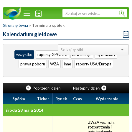
»
Strona główna
Terminarz spółek
Kalendarium giełdowe
Sortuj:
wszystko
raporty GPW/NC
nowe akcje
dywidendy
prawa poboru
WZA
inne
raporty USA/Europa
Poprzedni dzień
Następny dzień
Spółka
Ticker
Rynek
Czas
Wydarzenie
środa 28 maja 2014
ZWZA ws. m.in.
rozpatrzenia i
zatwierdzenia