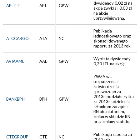
dywidendy 0,02 zł na
APLITT
API
GPW
akcję zwykłą i 0,03 zł
na akcję
uprzywilejowaną.
Publikacja
jednostkowego oraz
ATCCARGO
ATA
NC
skonsolidowanego
raportu za 2013 rok.
Wypłata dywidendy
AVIAAML
AAL
GPW
0,20 LTL na akcję.
ZWZA ws.
rozpatrzenia i
zatwierdzenia
sprawozdań za
2013r, podziału zysku
BANKBPH
BPH
GPW
za 2013r, udzielenia
członkom zarządu i
RN absolutorium,
zmian w składzie RN
oraz zmiany statutu.
Publikacja raportu za
CTEGROUP
CTE
NC
2013 rok.