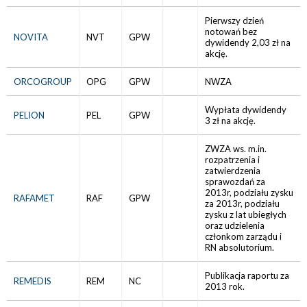
Pierwszy dzień
notowań bez
NOVITA
NVT
GPW
dywidendy 2,03 zł na
akcję.
ORCOGROUP
OPG
GPW
NWZA
Wypłata dywidendy
PELION
PEL
GPW
3 zł na akcję.
ZWZA ws. m.in.
rozpatrzenia i
zatwierdzenia
sprawozdań za
2013r, podziału zysku
RAFAMET
RAF
GPW
za 2013r, podziału
zysku z lat ubiegłych
oraz udzielenia
członkom zarządu i
RN absolutorium.
Publikacja raportu za
REMEDIS
REM
NC
2013 rok.