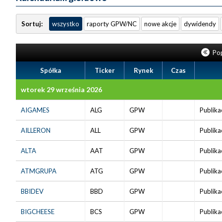
Sortuj:
wszystko
raporty GPW/NC
nowe akcje
dywidendy
Pop
Spółka
Ticker
Rynek
Czas
wtorek 29 września 2026
AIGAMES
ALG
GPW
Publika
AILLERON
ALL
GPW
Publika
ALTA
AAT
GPW
Publika
ATMGRUPA
ATG
GPW
Publika
BBIDEV
BBD
GPW
Publika
BIGCHEESE
BCS
GPW
Publika