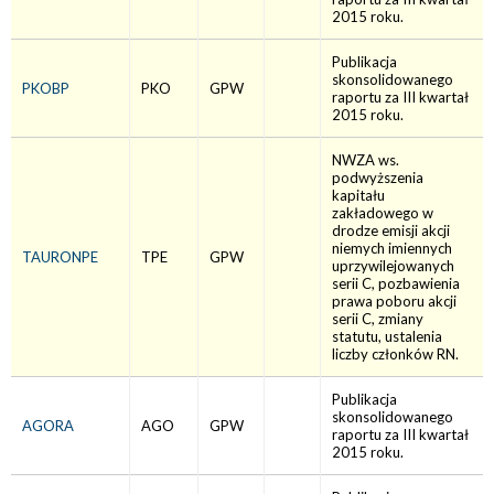
2015 roku.
Publikacja
skonsolidowanego
PKOBP
PKO
GPW
raportu za III kwartał
2015 roku.
NWZA ws.
podwyższenia
kapitału
zakładowego w
drodze emisji akcji
niemych imiennych
TAURONPE
TPE
GPW
uprzywilejowanych
serii C, pozbawienia
prawa poboru akcji
serii C, zmiany
statutu, ustalenia
liczby członków RN.
Publikacja
skonsolidowanego
AGORA
AGO
GPW
raportu za III kwartał
2015 roku.