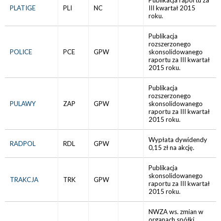
Publikacja raportu za
PLATIGE
PLI
NC
III kwartał 2015
roku.
Publikacja
rozszerzonego
POLICE
PCE
GPW
skonsolidowanego
raportu za III kwartał
2015 roku.
Publikacja
rozszerzonego
PULAWY
ZAP
GPW
skonsolidowanego
raportu za III kwartał
2015 roku.
Wypłata dywidendy
RADPOL
RDL
GPW
0,15 zł na akcję.
Publikacja
skonsolidowanego
TRAKCJA
TRK
GPW
raportu za III kwartał
2015 roku.
NWZA ws. zmian w
organach spółki,