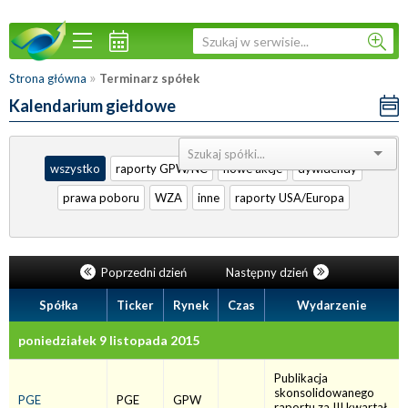
»
Strona główna
Terminarz spółek
Kalendarium giełdowe
Sortuj:
wszystko
raporty GPW/NC
nowe akcje
dywidendy
prawa poboru
WZA
inne
raporty USA/Europa
Poprzedni dzień
Następny dzień
Spółka
Ticker
Rynek
Czas
Wydarzenie
poniedziałek 9 listopada 2015
Publikacja
skonsolidowanego
PGE
PGE
GPW
raportu za III kwartał