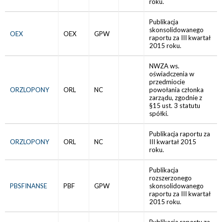
roku.
Publikacja
skonsolidowanego
OEX
OEX
GPW
raportu za III kwartał
2015 roku.
NWZA ws.
oświadczenia w
przedmiocie
ORZLOPONY
ORL
NC
powołania członka
zarządu, zgodnie z
§15 ust. 3 statutu
spółki.
Publikacja raportu za
ORZLOPONY
ORL
NC
III kwartał 2015
roku.
Publikacja
rozszerzonego
PBSFINANSE
PBF
GPW
skonsolidowanego
raportu za III kwartał
2015 roku.