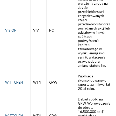
wyrażenia zgody na
zbycie
przedsiębiorstw i
zorganizowanych
części
przedsiębiorstw oraz
posiadanych akcji lub
VISION
VIV
NC
udziałów w innych
spółkach,
podwyższenia
kapitału
zakładowego w
wyniku emisji akcji
serii H, wyłączenia
prawa poboru,
zmiany statutu i in.
Publikacja
skonsolidowanego
WITTCHEN
WTN
GPW
raportu za III kwartał
2015 roku.
Debiut spółki na
GPW. Wprowadzenie
do obrotu
16.500.000 akcji
WITTCHEN
WTN
GPW
zwykłych na