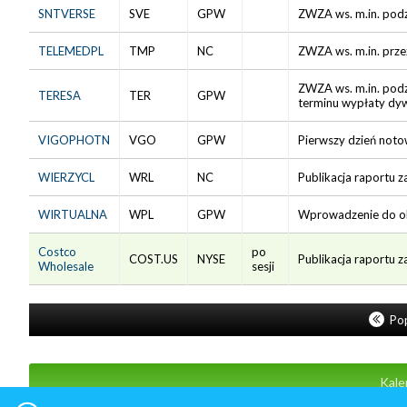
SNTVERSE
SVE
GPW
ZWZA ws. m.in. podz
TELEMEDPL
TMP
NC
ZWZA ws. m.in. prze
ZWZA ws. m.in. podz
TERESA
TER
GPW
terminu wypłaty dy
VIGOPHOTN
VGO
GPW
Pierwszy dzień noto
WIERZYCL
WRL
NC
Publikacja raportu z
WIRTUALNA
WPL
GPW
Wprowadzenie do obr
Costco
po
COST.US
NYSE
Publikacja raportu 
Wholesale
sesji
Pop
Kale