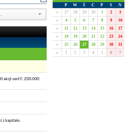
P
W
Ś
C
P
S
N
»
27
28
29
30
1
2
3
»
4
5
6
7
8
9
10
»
11
12
13
14
15
16
17
»
18
19
20
21
22
23
24
»
25
26
27
28
29
30
31
»
1
2
3
4
5
6
7
 akcji serii F, 200.000
 z kapitału