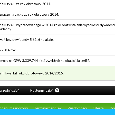
iału zysku za rok obrotowy 2014.
znaczenia zysku za rok obrotowy 2014.
iału zysku wypracowanego w 2014 roku oraz ustalenia wysokości dywidendy
widendy.
wań bez dywidendy 5,61 zł na akcję.
a 2014 rok.
otu na GPW 3.339.744 akcji zwykłych na okaziciela serii E.
za III kwartał roku obrotowego 2014/2015.
rzedni dzień
Następny dzień
ndarium raportów
Terminarz spółek
Wiadomości
Oferta
Ko