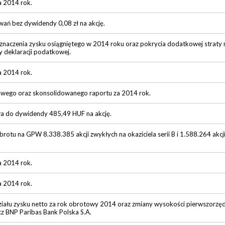
a 2014 rok.
wań bez dywidendy 0,08 zł na akcję.
znaczenia zysku osiągniętego w 2014 roku oraz pokrycia dodatkowej straty 
y deklaracji podatkowej.
a 2014 rok.
owego oraz skonsolidowanego raportu za 2014 rok.
wa do dywidendy 485,49 HUF na akcję.
otu na GPW 8.338.385 akcji zwykłych na okaziciela serii B i 1.588.264 akcji
a 2014 rok.
a 2014 rok.
iału zysku netto za rok obrotowy 2014 oraz zmiany wysokości pierwszorzęd
cz BNP Paribas Bank Polska S.A.