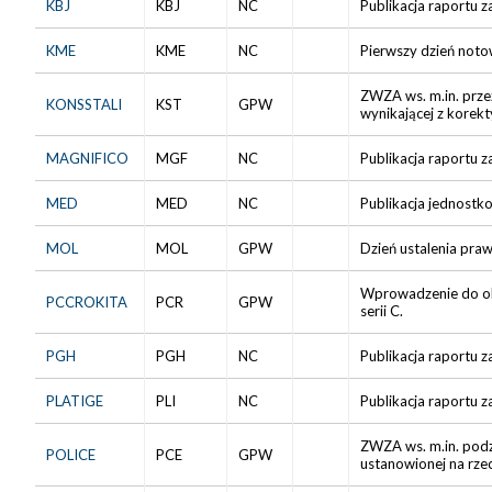
KBJ
KBJ
NC
Publikacja raportu z
KME
KME
NC
Pierwszy dzień noto
ZWZA ws. m.in. prze
KONSSTALI
KST
GPW
wynikającej z korekt
MAGNIFICO
MGF
NC
Publikacja raportu z
MED
MED
NC
Publikacja jednostk
MOL
MOL
GPW
Dzień ustalenia pra
Wprowadzenie do obr
PCCROKITA
PCR
GPW
serii C.
PGH
PGH
NC
Publikacja raportu z
PLATIGE
PLI
NC
Publikacja raportu z
ZWZA ws. m.in. podz
POLICE
PCE
GPW
ustanowionej na rze