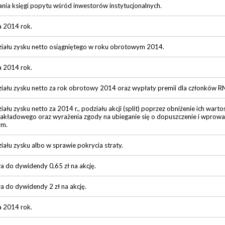
ia księgi popytu wśród inwestorów instytucjonalnych.
a 2014 rok.
iału zysku netto osiągniętego w roku obrotowym 2014.
a 2014 rok.
iału zysku netto za rok obrotowy 2014 oraz wypłaty premii dla członków R
ału zysku netto za 2014 r., podziału akcji (split) poprzez obniżenie ich wart
 zakładowego oraz wyrażenia zgody na ubieganie się o dopuszczenie i wprowa
ym.
ału zysku albo w sprawie pokrycia straty.
a do dywidendy 0,65 zł na akcję.
a do dywidendy 2 zł na akcję.
a 2014 rok.