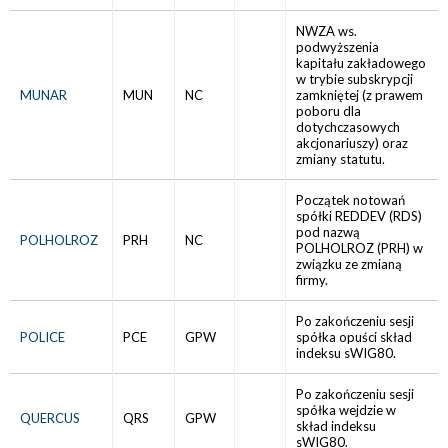
NWZA ws.
podwyższenia
kapitału zakładowego
w trybie subskrypcji
MUNAR
MUN
NC
zamkniętej (z prawem
poboru dla
dotychczasowych
akcjonariuszy) oraz
zmiany statutu.
Początek notowań
spółki REDDEV (RDS)
pod nazwą
POLHOLROZ
PRH
NC
POLHOLROZ (PRH) w
związku ze zmianą
firmy.
Po zakończeniu sesji
POLICE
PCE
GPW
spółka opuści skład
indeksu sWIG80.
Po zakończeniu sesji
spółka wejdzie w
QUERCUS
QRS
GPW
skład indeksu
sWIG80.