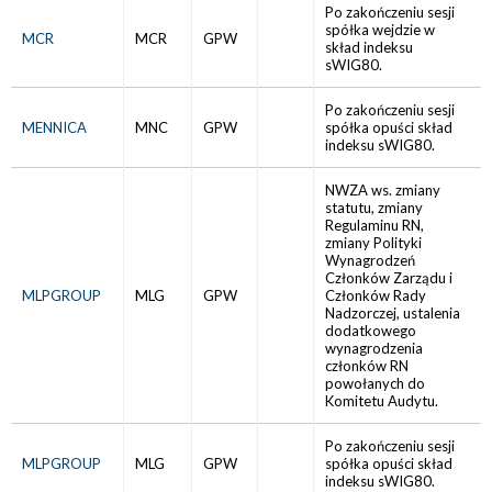
Po zakończeniu sesji
spółka wejdzie w
MCR
MCR
GPW
skład indeksu
sWIG80.
Po zakończeniu sesji
MENNICA
MNC
GPW
spółka opuści skład
indeksu sWIG80.
NWZA ws. zmiany
statutu, zmiany
Regulaminu RN,
zmiany Polityki
Wynagrodzeń
Członków Zarządu i
MLPGROUP
MLG
GPW
Członków Rady
Nadzorczej, ustalenia
dodatkowego
wynagrodzenia
członków RN
powołanych do
Komitetu Audytu.
Po zakończeniu sesji
MLPGROUP
MLG
GPW
spółka opuści skład
indeksu sWIG80.