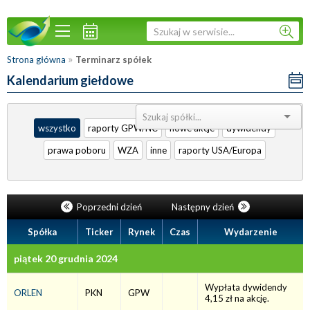
»
Strona główna
Terminarz spółek
Kalendarium giełdowe
Sortuj:
wszystko
raporty GPW/NC
nowe akcje
dywidendy
prawa poboru
WZA
inne
raporty USA/Europa
Poprzedni dzień
Następny dzień
Spółka
Ticker
Rynek
Czas
Wydarzenie
piątek 20 grudnia 2024
Wypłata dywidendy
ORLEN
PKN
GPW
4,15 zł na akcję.