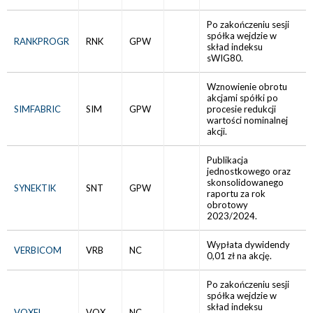
Po zakończeniu sesji
spółka wejdzie w
RANKPROGR
RNK
GPW
skład indeksu
sWIG80.
Wznowienie obrotu
akcjami spółki po
SIMFABRIC
SIM
GPW
procesie redukcji
wartości nominalnej
akcji.
Publikacja
jednostkowego oraz
skonsolidowanego
SYNEKTIK
SNT
GPW
raportu za rok
obrotowy
2023/2024.
Wypłata dywidendy
VERBICOM
VRB
NC
0,01 zł na akcję.
Po zakończeniu sesji
spółka wejdzie w
skład indeksu
VOXEL
VOX
NC