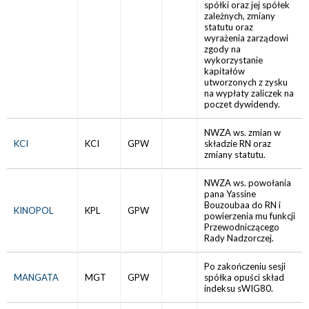
spółki oraz jej spółek
zależnych, zmiany
statutu oraz
wyrażenia zarządowi
zgody na
wykorzystanie
kapitałów
utworzonych z zysku
na wypłaty zaliczek na
poczet dywidendy.
NWZA ws. zmian w
KCI
KCI
GPW
składzie RN oraz
zmiany statutu.
NWZA ws. powołania
pana Yassine
Bouzoubaa do RN i
KINOPOL
KPL
GPW
powierzenia mu funkcji
Przewodniczącego
Rady Nadzorczej.
Po zakończeniu sesji
MANGATA
MGT
GPW
spółka opuści skład
indeksu sWIG80.