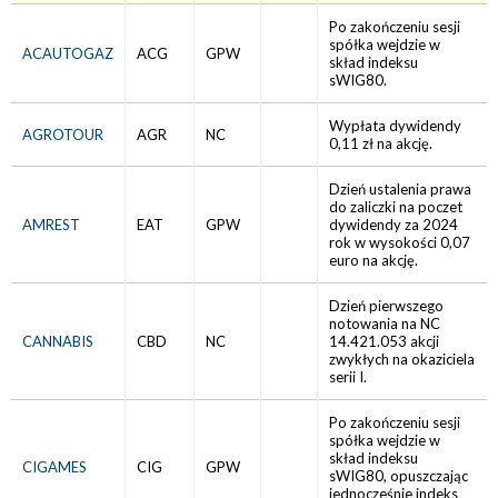
Po zakończeniu sesji
spółka wejdzie w
ACAUTOGAZ
ACG
GPW
skład indeksu
sWIG80.
Wypłata dywidendy
AGROTOUR
AGR
NC
0,11 zł na akcję.
Dzień ustalenia prawa
do zaliczki na poczet
AMREST
EAT
GPW
dywidendy za 2024
rok w wysokości 0,07
euro na akcję.
Dzień pierwszego
notowania na NC
CANNABIS
CBD
NC
14.421.053 akcji
zwykłych na okaziciela
serii I.
Po zakończeniu sesji
spółka wejdzie w
skład indeksu
CIGAMES
CIG
GPW
sWIG80, opuszczając
jednocześnie indeks