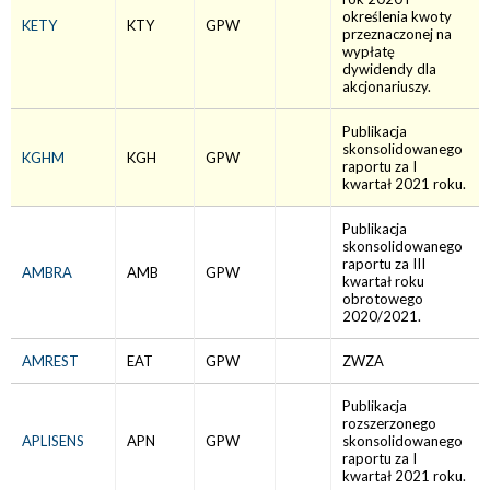
określenia kwoty
KETY
KTY
GPW
przeznaczonej na
wypłatę
dywidendy dla
akcjonariuszy.
Publikacja
skonsolidowanego
KGHM
KGH
GPW
raportu za I
kwartał 2021 roku.
Publikacja
skonsolidowanego
raportu za III
AMBRA
AMB
GPW
kwartał roku
obrotowego
2020/2021.
AMREST
EAT
GPW
ZWZA
Publikacja
rozszerzonego
APLISENS
APN
GPW
skonsolidowanego
raportu za I
kwartał 2021 roku.