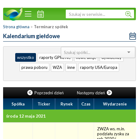
»
Strona główna
Terminarz spółek
Kalendarium giełdowe
Sortuj:
wszystko
raporty GPW/NC
nowe akcje
dywidendy
prawa poboru
WZA
inne
raporty USA/Europa
Poprzedni dzień
Następny dzień
Spółka
Ticker
Rynek
Czas
Wydarzenie
środa 12 maja 2021
ZWZA ws. m.in.
podziału zysku za
rok 2020 i