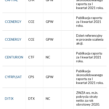
CAPITAL
CPA
GPW
skonsolidowanego
raportu za I
kwartał 2021 roku.
Publikacja raportu
CCENERGY
CCE
GPW
za I kwartał 2021
roku.
Dzień referencyjny
CCENERGY
CCE
GPW
w procesie scalenia
akcji.
Publikacja raportu
CENTURION
CTF
NC
za I kwartał 2021
roku.
Publikacja
skonsolidowanego
CYFRPLSAT
CPS
GPW
raportu za I
kwartał 2021 roku.
ZWZA ws. m.in.
pokrycia straty
DITIX
DTX
NC
netto za rok
obrotowy 2020.