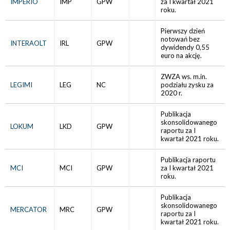
IMPERIO
IMP
GPW
za I kwartał 2021
roku.
Pierwszy dzień
notowań bez
INTERAOLT
IRL
GPW
dywidendy 0,55
euro na akcję.
ZWZA ws. m.in.
LEGIMI
LEG
NC
podziału zysku za
2020 r.
Publikacja
skonsolidowanego
LOKUM
LKD
GPW
raportu za I
kwartał 2021 roku.
Publikacja raportu
MCI
MCI
GPW
za I kwartał 2021
roku.
Publikacja
skonsolidowanego
MERCATOR
MRC
GPW
raportu za I
kwartał 2021 roku.