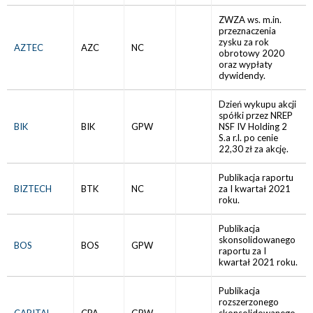
ZWZA ws. m.in.
przeznaczenia
zysku za rok
AZTEC
AZC
NC
obrotowy 2020
oraz wypłaty
dywidendy.
Dzień wykupu akcji
spółki przez NREP
BIK
BIK
GPW
NSF IV Holding 2
S.a r.l. po cenie
22,30 zł za akcję.
Publikacja raportu
BIZTECH
BTK
NC
za I kwartał 2021
roku.
Publikacja
skonsolidowanego
BOS
BOS
GPW
raportu za I
kwartał 2021 roku.
Publikacja
rozszerzonego