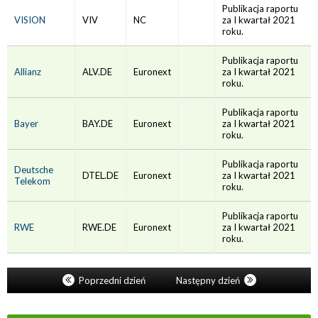
Publikacja raportu
VISION
VIV
NC
za I kwartał 2021
roku.
Publikacja raportu
Allianz
ALV.DE
Euronext
za I kwartał 2021
roku.
Publikacja raportu
Bayer
BAY.DE
Euronext
za I kwartał 2021
roku.
Publikacja raportu
Deutsche
DTEL.DE
Euronext
za I kwartał 2021
Telekom
roku.
Publikacja raportu
RWE
RWE.DE
Euronext
za I kwartał 2021
roku.
Poprzedni dzień
Następny dzień