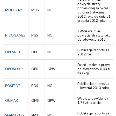
pokrycia straty
poniesionej za okres
MOLIERA2
MO2
NC
od dnia 1 stycznia
2012 roku do dnia 31
grudnia 2012 roku.
ZWZA ws. m.in.
NICOGAMES
NGS
NC
pokrycia straty z roku
obrotowego 2012.
Publikacja raportu za
OPENNET
OPE
NC
2012 rok.
Dzień ustalenia prawa
OPONEO.PL
OPN
GPW
do dywidendy 0,03 zł
na akcję.
Publikacja raportu za
POSITIVE
POS
NC
II kwartał 2013 roku.
Wypłata dywidendy
QUMAK
QMK
GPW
1,75 zł na akcję.
Publikacja raportu za
SEAMASTER
SMA
NC