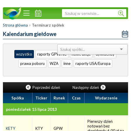
»
Strona główna
Terminarz spółek
Kalendarium giełdowe
Sortuj:
wszystko
raporty GPW/NC
nowe akcje
dywidendy
prawa poboru
WZA
inne
raporty USA/Europa
Poprzedni dzień
Następny dzień
Spółka
Ticker
Rynek
Czas
Wydarzenie
poniedziałek 15 lipca 2013
Pierwszy dzień
notowań bez
KETY
KTY
GPW
dywidendy 6,00 zł na