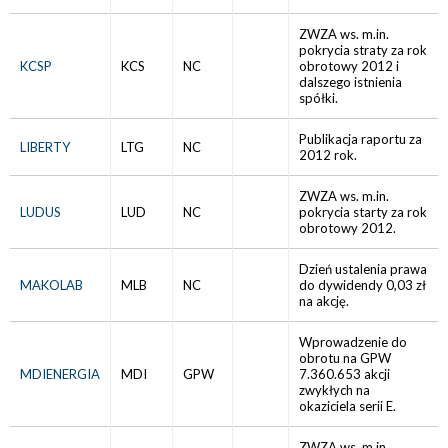
ZWZA ws. m.in.
pokrycia straty za rok
KCSP
KCS
NC
obrotowy 2012 i
dalszego istnienia
spółki.
Publikacja raportu za
LIBERTY
LTG
NC
2012 rok.
ZWZA ws. m.in.
LUDUS
LUD
NC
pokrycia starty za rok
obrotowy 2012.
Dzień ustalenia prawa
MAKOLAB
MLB
NC
do dywidendy 0,03 zł
na akcję.
Wprowadzenie do
obrotu na GPW
MDIENERGIA
MDI
GPW
7.360.653 akcji
zwykłych na
okaziciela serii E.
ZWZA ws. m.in.