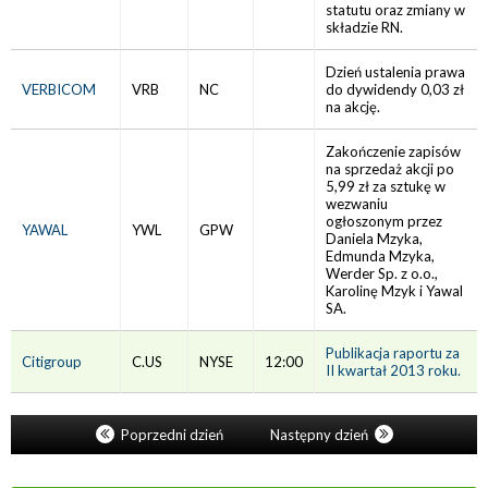
statutu oraz zmiany w
składzie RN.
Dzień ustalenia prawa
VERBICOM
VRB
NC
do dywidendy 0,03 zł
na akcję.
Zakończenie zapisów
na sprzedaż akcji po
5,99 zł za sztukę w
wezwaniu
ogłoszonym przez
YAWAL
YWL
GPW
Daniela Mzyka,
Edmunda Mzyka,
Werder Sp. z o.o.,
Karolinę Mzyk i Yawal
SA.
Publikacja raportu za
Citigroup
C.US
NYSE
12:00
II kwartał 2013 roku.
Poprzedni dzień
Następny dzień