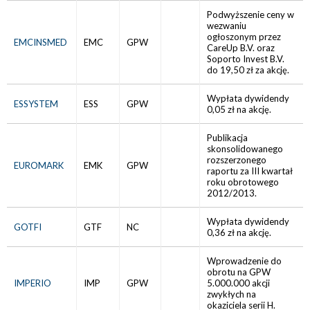
Podwyższenie ceny w
wezwaniu
ogłoszonym przez
EMCINSMED
EMC
GPW
CareUp B.V. oraz
Soporto Invest B.V.
do 19,50 zł za akcję.
Wypłata dywidendy
ESSYSTEM
ESS
GPW
0,05 zł na akcję.
Publikacja
skonsolidowanego
rozszerzonego
EUROMARK
EMK
GPW
raportu za III kwartał
roku obrotowego
2012/2013.
Wypłata dywidendy
GOTFI
GTF
NC
0,36 zł na akcję.
Wprowadzenie do
obrotu na GPW
IMPERIO
IMP
GPW
5.000.000 akcji
zwykłych na
okaziciela serii H.