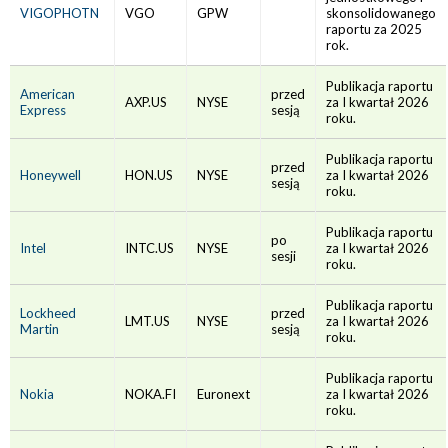
VIGOPHOTN
VGO
GPW
skonsolidowanego
raportu za 2025
rok.
Publikacja raportu
American
przed
AXP.US
NYSE
za I kwartał 2026
Express
sesją
roku.
Publikacja raportu
przed
Honeywell
HON.US
NYSE
za I kwartał 2026
sesją
roku.
Publikacja raportu
po
Intel
INTC.US
NYSE
za I kwartał 2026
sesji
roku.
Publikacja raportu
Lockheed
przed
LMT.US
NYSE
za I kwartał 2026
Martin
sesją
roku.
Publikacja raportu
Nokia
NOKA.FI
Euronext
za I kwartał 2026
roku.