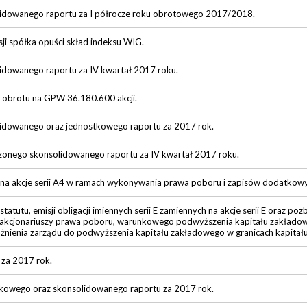
lidowanego raportu za I półrocze roku obrotowego 2017/2018.
ji spółka opuści skład indeksu WIG.
lidowanego raportu za IV kwartał 2017 roku.
obrotu na GPW 36.180.600 akcji.
lidowanego oraz jednostkowego raportu za 2017 rok.
rzonego skonsolidowanego raportu za IV kwartał 2017 roku.
na akcje serii A4 w ramach wykonywania prawa poboru i zapisów dodatkow
atutu, emisji obligacji imiennych serii E zamiennych na akcje serii E oraz poz
akcjonariuszy prawa poboru, warunkowego podwyższenia kapitału zakładow
ważnienia zarządu do podwyższenia kapitału zakładowego w granicach kapitału
 za 2017 rok.
tkowego oraz skonsolidowanego raportu za 2017 rok.