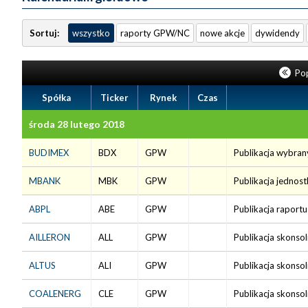
Sortuj:
wszystko
raporty GPW/NC
nowe akcje
dywidendy
Pop
Spółka
Ticker
Rynek
Czas
środa 28 lutego 2018
BUDIMEX
BDX
GPW
Publikacja wybran
MBANK
MBK
GPW
Publikacja jednos
ABPL
ABE
GPW
Publikacja raport
AILLERON
ALL
GPW
Publikacja skonso
ALTUS
ALI
GPW
Publikacja skonso
COALENERG
CLE
GPW
Publikacja skonso