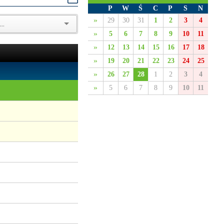
P
W
Ś
C
P
S
N
»
29
30
31
1
2
3
4
»
5
6
7
8
9
10
11
»
12
13
14
15
16
17
18
»
19
20
21
22
23
24
25
»
26
27
28
1
2
3
4
»
5
6
7
8
9
10
11