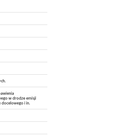
ych.
bawienia
ego w drodze emisji
 docelowego i in.