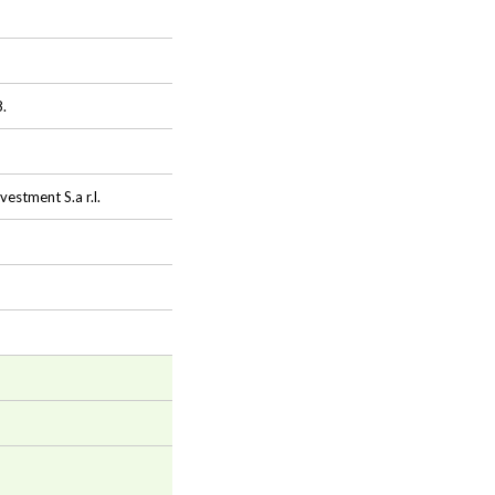
.
estment S.a r.l.