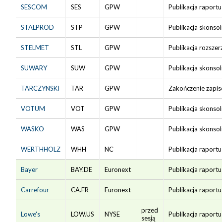
SESCOM
SES
GPW
Publikacja raport
STALPROD
STP
GPW
Publikacja skonso
STELMET
STL
GPW
Publikacja rozsze
SUWARY
SUW
GPW
Publikacja skonso
TARCZYNSKI
TAR
GPW
Zakończenie zapisó
VOTUM
VOT
GPW
Publikacja skonso
WASKO
WAS
GPW
Publikacja skonso
WERTHHOLZ
WHH
NC
Publikacja raport
Bayer
BAY.DE
Euronext
Publikacja raportu
Carrefour
CA.FR
Euronext
Publikacja raportu
przed
Lowe's
LOW.US
NYSE
Publikacja raportu
sesją