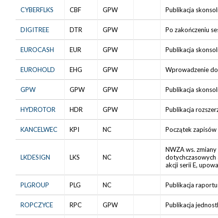
CYBERFLKS
CBF
GPW
Publikacja skonso
DIGITREE
DTR
GPW
Po zakończeniu ses
EUROCASH
EUR
GPW
Publikacja skonso
EUROHOLD
EHG
GPW
Wprowadzenie do 
GPW
GPW
GPW
Publikacja skonso
HYDROTOR
HDR
GPW
Publikacja rozsze
KANCELWEC
KPI
NC
Początek zapisów 
NWZA ws. zmiany st
LKDESIGN
LKS
NC
dotychczasowych 
akcji serii E, upo
PLGROUP
PLG
NC
Publikacja raportu
ROPCZYCE
RPC
GPW
Publikacja jednos