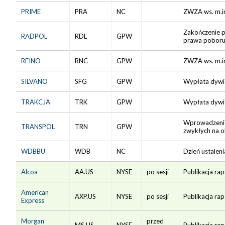
PRIME
PRA
NC
ZWZA ws. m.in
Zakończenie 
RADPOL
RDL
GPW
prawa poboru
REINO
RNC
GPW
ZWZA ws. m.in
SILVANO
SFG
GPW
Wypłata dywid
TRAKCJA
TRK
GPW
Wypłata dywid
Wprowadzenie 
TRANSPOL
TRN
GPW
zwykłych na oka
WDBBU
WDB
NC
Dzień ustalen
Alcoa
AA.US
NYSE
po sesji
Publikacja rap
American
AXP.US
NYSE
po sesji
Publikacja rap
Express
Morgan
przed
MS.US
NYSE
Publikacja rap