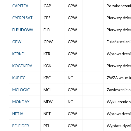
CAPITEA
CAP
GPW
Po zakończeni
CYFRPLSAT
CPS
GPW
Pierwszy dzie
ELBUDOWA
ELB
GPW
Pierwszy dzie
GPW
GPW
GPW
Dzień ustalen
KERNEL
KER
GPW
Wprowadzenie 
KOGENERA
KGN
GPW
Pierwszy dzie
KUPIEC
KPC
NC
ZWZA ws. m.in
MCLOGIC
MCL
GPW
Zawieszenie o
MONDAY
MDV
NC
Wykluczenie sp
NETIA
NET
GPW
Wprowadzenie 
PFLEIDER
PFL
GPW
Wypłata dywid