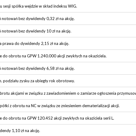
u sesji spółka wejdzie w skład indeksu WIG.
ń notowań bez dywidendy 0,32 zł na akcję.
ń notowań bez dywidendy 10 zł na akcję.
ia prawa do dywidendy 2,15 zł na akcję.
do obrotu na GPW 1.240.000 akcji zwykłych na okaziciela.
ń notowań bez dywidendy 6,58 zł na akcję.
. podziału zysku za ubiegły rok obrotowy.
brotu akcjami w związku z zawiadomieniem o zamiarze ogłoszenia przymus
ółki z obrotu na NC w związku ze zniesieniem dematerializacji akcji.
do obrotu na GPW 120.452 akcji zwykłych na okaziciela serii L.
endy 1,10 zł na akcję.