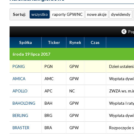
Sortuj:
wszystko
raporty GPW/NC
nowe akcje
dywidendy
Pop
Spółka
Ticker
Rynek
Czas
środa 19 lipca 2017
PGNIG
PGN
GPW
Dzień ustalen
AMICA
AMC
GPW
Wypłata dywid
APOLLO
APC
NC
ZWZA ws. m.in
BAHOLDING
BAH
GPW
Wypłata I rat
BERLING
BRG
GPW
Wypłata dywid
BRASTER
BRA
GPW
Rozpoczęcie sk