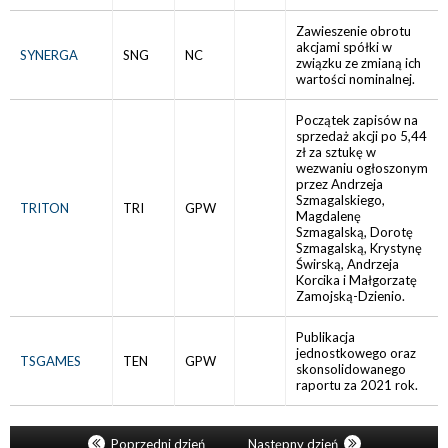
Zawieszenie obrotu
akcjami spółki w
SYNERGA
SNG
NC
związku ze zmianą ich
wartości nominalnej.
Początek zapisów na
sprzedaż akcji po 5,44
zł za sztukę w
wezwaniu ogłoszonym
przez Andrzeja
Szmagalskiego,
TRITON
TRI
GPW
Magdalenę
Szmagalską, Dorotę
Szmagalską, Krystynę
Świrską, Andrzeja
Korcika i Małgorzatę
Zamojską-Dzienio.
Publikacja
jednostkowego oraz
TSGAMES
TEN
GPW
skonsolidowanego
raportu za 2021 rok.
Poprzedni dzień
Następny dzień