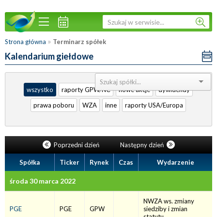
»
Strona główna
Terminarz spółek
Kalendarium giełdowe
Sortuj:
wszystko
raporty GPW/NC
nowe akcje
dywidendy
prawa poboru
WZA
inne
raporty USA/Europa
Poprzedni dzień
Następny dzień
Spółka
Ticker
Rynek
Czas
Wydarzenie
środa 30 marca 2022
NWZA ws. zmiany
PGE
PGE
GPW
siedziby i zmian
statutu.