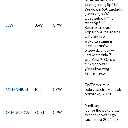
przedsiębiorstwa
Jastrzębskiej Spółki
Węglowej S.A. zakładu
górniczego OG
„Jastrzębie III” na
rzecz Spółki
JSW
JSW
GPW
Restrukturyzacji
Kopalń S.A. z siedzibą
w Bytomiu z
wykorzystaniem
mechanizmów
przewidzianych w
ustawie z dnia 7
września 2007 r. o
funkcjonowaniu
górnictwa węgla
kamiennego.
ZWZA ws. m.in.
MILLENNIUM
MIL
GPW
pokrycia straty za rok
obrotowy 2021.
Publikacja
jednostkowego oraz
OTMUCHOW
OTM
GPW
skonsolidowanego
raportu za 2021 rok.