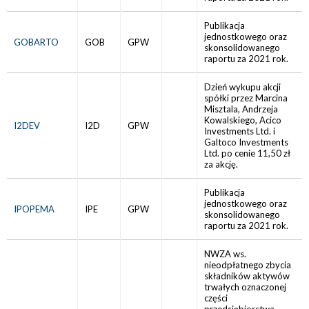
Publikacja
jednostkowego oraz
GOBARTO
GOB
GPW
skonsolidowanego
raportu za 2021 rok.
Dzień wykupu akcji
spółki przez Marcina
Misztala, Andrzeja
Kowalskiego, Acico
I2DEV
I2D
GPW
Investments Ltd. i
Galtoco Investments
Ltd. po cenie 11,50 zł
za akcję.
Publikacja
jednostkowego oraz
IPOPEMA
IPE
GPW
skonsolidowanego
raportu za 2021 rok.
NWZA ws.
nieodpłatnego zbycia
składników aktywów
trwałych oznaczonej
części