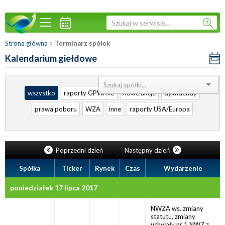
»
Strona główna
Terminarz spółek
Kalendarium giełdowe
Sortuj:
wszystko
raporty GPW/NC
nowe akcje
dywidendy
prawa poboru
WZA
inne
raporty USA/Europa
Poprzedni dzień
Następny dzień
Spółka
Ticker
Rynek
Czas
Wydarzenie
poniedziałek 17 lipca 2017
NWZA ws. zmiany
statutu, zmiany
uchwały nr 1 NWZ z