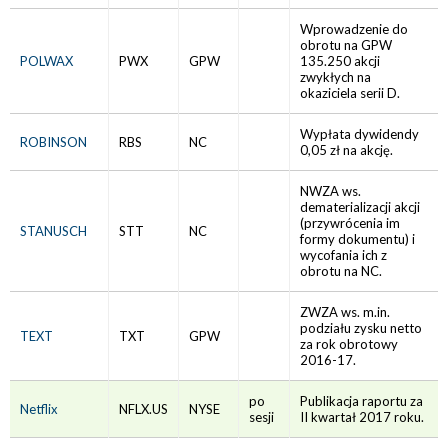
Wprowadzenie do
obrotu na GPW
POLWAX
PWX
GPW
135.250 akcji
zwykłych na
okaziciela serii D.
Wypłata dywidendy
ROBINSON
RBS
NC
0,05 zł na akcję.
NWZA ws.
dematerializacji akcji
(przywrócenia im
STANUSCH
STT
NC
formy dokumentu) i
wycofania ich z
obrotu na NC.
ZWZA ws. m.in.
podziału zysku netto
TEXT
TXT
GPW
za rok obrotowy
2016-17.
po
Publikacja raportu za
Netflix
NFLX.US
NYSE
sesji
II kwartał 2017 roku.