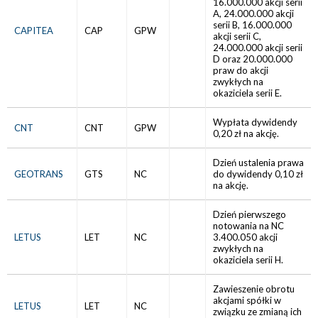
16.000.000 akcji serii
A, 24.000.000 akcji
serii B, 16.000.000
CAPITEA
CAP
GPW
akcji serii C,
24.000.000 akcji serii
D oraz 20.000.000
praw do akcji
zwykłych na
okaziciela serii E.
Wypłata dywidendy
CNT
CNT
GPW
0,20 zł na akcję.
Dzień ustalenia prawa
GEOTRANS
GTS
NC
do dywidendy 0,10 zł
na akcję.
Dzień pierwszego
notowania na NC
LETUS
LET
NC
3.400.050 akcji
zwykłych na
okaziciela serii H.
Zawieszenie obrotu
akcjami spółki w
LETUS
LET
NC
związku ze zmianą ich