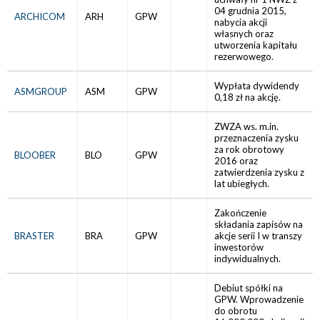
04 grudnia 2015,
ARCHICOM
ARH
GPW
nabycia akcji
własnych oraz
utworzenia kapitału
rezerwowego.
Wypłata dywidendy
ASMGROUP
ASM
GPW
0,18 zł na akcję.
ZWZA ws. m.in.
przeznaczenia zysku
za rok obrotowy
BLOOBER
BLO
GPW
2016 oraz
zatwierdzenia zysku z
lat ubiegłych.
Zakończenie
składania zapisów na
BRASTER
BRA
GPW
akcje serii I w transzy
inwestorów
indywidualnych.
Debiut spółki na
GPW. Wprowadzenie
do obrotu