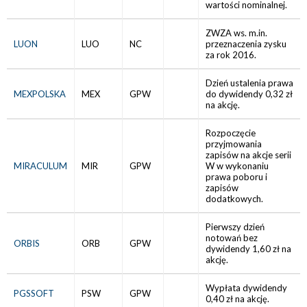
wartości nominalnej.
ZWZA ws. m.in.
LUON
LUO
NC
przeznaczenia zysku
za rok 2016.
Dzień ustalenia prawa
MEXPOLSKA
MEX
GPW
do dywidendy 0,32 zł
na akcję.
Rozpoczęcie
przyjmowania
zapisów na akcje serii
MIRACULUM
MIR
GPW
W w wykonaniu
prawa poboru i
zapisów
dodatkowych.
Pierwszy dzień
notowań bez
ORBIS
ORB
GPW
dywidendy 1,60 zł na
akcję.
Wypłata dywidendy
PGSSOFT
PSW
GPW
0,40 zł na akcję.