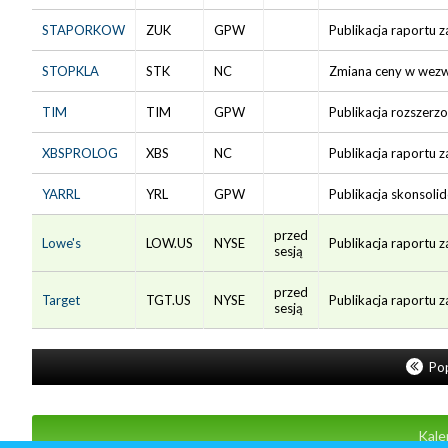
STAPORKOW
ZUK
GPW
Publikacja raportu z
STOPKLA
STK
NC
Zmiana ceny w wezwa
TIM
TIM
GPW
Publikacja rozszerz
XBSPROLOG
XBS
NC
Publikacja raportu
YARRL
YRL
GPW
Publikacja skonsoli
przed
Lowe's
LOW.US
NYSE
Publikacja raportu z
sesją
przed
Target
TGT.US
NYSE
Publikacja raportu z
sesją
Pop
Kale