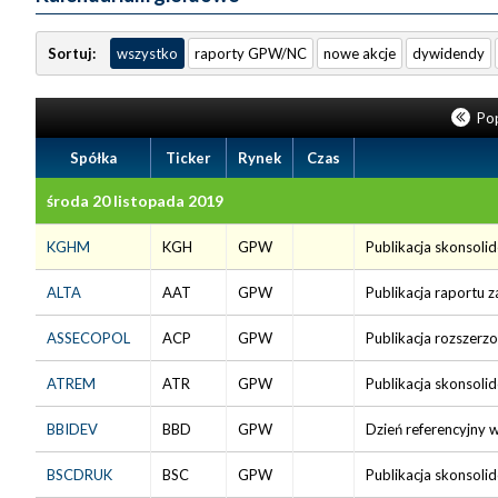
Sortuj:
wszystko
raporty GPW/NC
nowe akcje
dywidendy
Pop
Spółka
Ticker
Rynek
Czas
środa 20 listopada 2019
KGHM
KGH
GPW
Publikacja skonsoli
ALTA
AAT
GPW
Publikacja raportu z
ASSECOPOL
ACP
GPW
Publikacja rozszerz
ATREM
ATR
GPW
Publikacja skonsoli
BBIDEV
BBD
GPW
Dzień referencyjny w 
BSCDRUK
BSC
GPW
Publikacja skonsoli