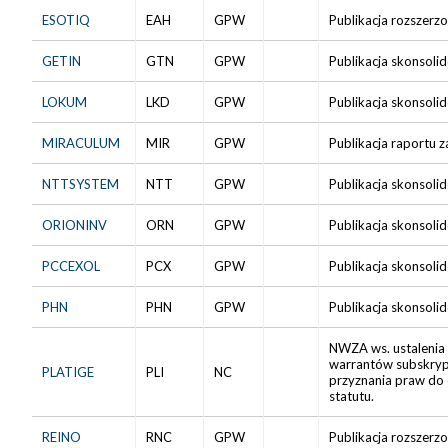
ESOTIQ
EAH
GPW
Publikacja rozszerz
GETIN
GTN
GPW
Publikacja skonsoli
LOKUM
LKD
GPW
Publikacja skonsoli
MIRACULUM
MIR
GPW
Publikacja raportu z
NTTSYSTEM
NTT
GPW
Publikacja skonsoli
ORIONINV
ORN
GPW
Publikacja skonsoli
PCCEXOL
PCX
GPW
Publikacja skonsoli
PHN
PHN
GPW
Publikacja skonsoli
NWZA ws. ustalenia 
warrantów subskryp
PLATIGE
PLI
NC
przyznania praw do 
statutu.
REINO
RNC
GPW
Publikacja rozszerz