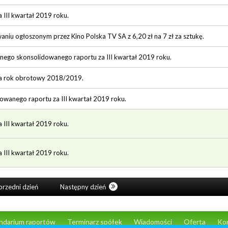
a III kwartał 2019 roku.
niu ogłoszonym przez Kino Polska TV SA z 6,20 zł na 7 zł za sztukę.
onego skonsolidowanego raportu za III kwartał 2019 roku.
 za rok obrotowy 2018/2019.
dowanego raportu za III kwartał 2019 roku.
a III kwartał 2019 roku.
a III kwartał 2019 roku.
rzedni dzień
Następny dzień
ndarium raportów
Terminarz spółek
Wiadomości
Oferta
Ko