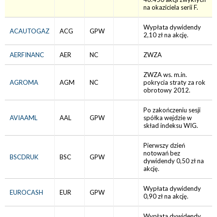
na okaziciela serii F.
Wypłata dywidendy
ACAUTOGAZ
ACG
GPW
2,10 zł na akcję.
AERFINANC
AER
NC
ZWZA
ZWZA ws. m.in.
AGROMA
AGM
NC
pokrycia straty za rok
obrotowy 2012.
Po zakończeniu sesji
AVIAAML
AAL
GPW
spółka wejdzie w
skład indeksu WIG.
Pierwszy dzień
notowań bez
BSCDRUK
BSC
GPW
dywidendy 0,50 zł na
akcję.
Wypłata dywidendy
EUROCASH
EUR
GPW
0,90 zł na akcję.
Wypłata dywidendy