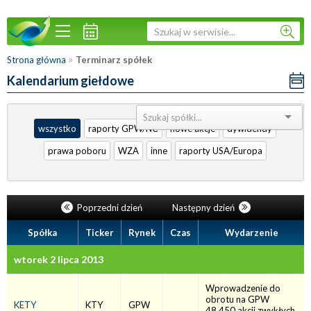
»
Strona główna
Terminarz spółek
Kalendarium giełdowe
Sortuj:
wszystko
raporty GPW/NC
nowe akcje
dywidendy
prawa poboru
WZA
inne
raporty USA/Europa
Poprzedni dzień
Następny dzień
Spółka
Ticker
Rynek
Czas
Wydarzenie
wtorek 2 lipca 2013
Wprowadzenie do
obrotu na GPW
KETY
KTY
GPW
48.450 akcji zwykłych