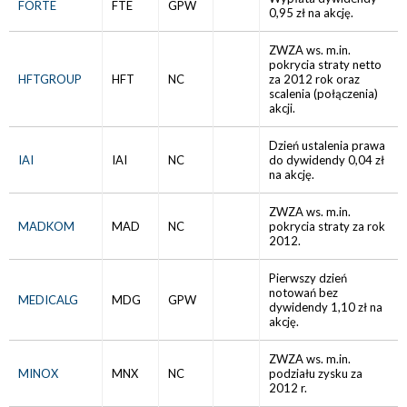
FORTE
FTE
GPW
0,95 zł na akcję.
ZWZA ws. m.in.
pokrycia straty netto
HFTGROUP
HFT
NC
za 2012 rok oraz
scalenia (połączenia)
akcji.
Dzień ustalenia prawa
IAI
IAI
NC
do dywidendy 0,04 zł
na akcję.
ZWZA ws. m.in.
MADKOM
MAD
NC
pokrycia straty za rok
2012.
Pierwszy dzień
notowań bez
MEDICALG
MDG
GPW
dywidendy 1,10 zł na
akcję.
ZWZA ws. m.in.
MINOX
MNX
NC
podziału zysku za
2012 r.